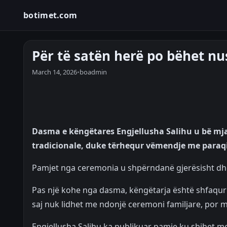
botimet.com
Për të satën herë po bëhet nu
March 14, 2026
•
boadmin
Dasma e këngëtares Engjellusha Salihu u bë mjaft
tradicionale, duke tërhequr vëmendje me paraqit
Pamjet nga ceremonia u shpërndanë gjerësisht dh
Pas një kohe nga dasma, këngëtarja është shfaqur 
saj nuk lidhet me ndonjë ceremoni familjare, por 
Engjellusha Salihu ka publikuar pamje ku shihet me 