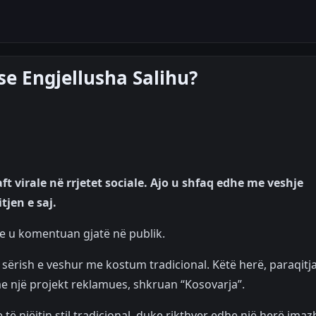
se Engjellusha Salihu?
 virale në rrjetet sociale. Ajo u shfaq edhe me veshje
jen e saj.
e u komentuan gjatë në publik.
sërish e veshur me kostum tradicional. Këtë herë, paraqitja
me një projekt reklamues, shkruan “Kosovarja”.
të njëjtin stil tradicional, duke rikthyer edhe një herë imaz