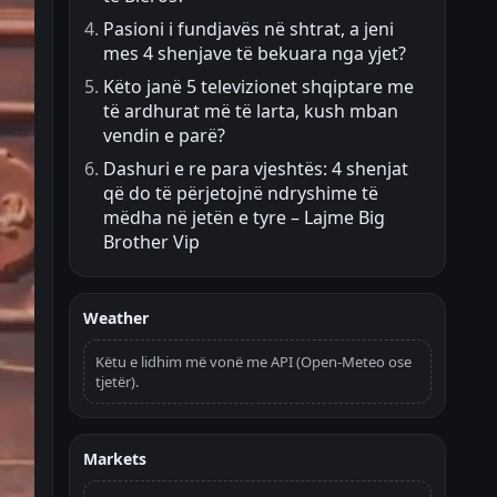
Pasioni i fundjavës në shtrat, a jeni
mes 4 shenjave të bekuara nga yjet?
Këto janë 5 televizionet shqiptare me
të ardhurat më të larta, kush mban
vendin e parë?
Dashuri e re para vjeshtës: 4 shenjat
që do të përjetojnë ndryshime të
mëdha në jetën e tyre – Lajme Big
Brother Vip
Weather
Këtu e lidhim më vonë me API (Open-Meteo ose
tjetër).
Markets