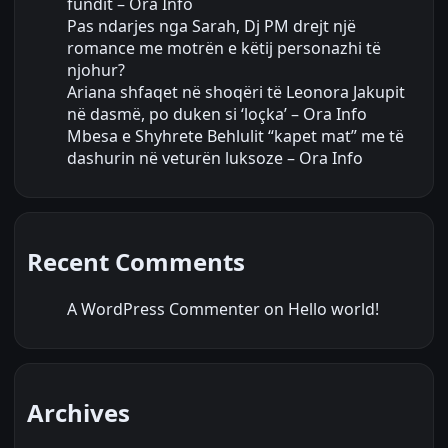
fundit – Ora Info
Pas ndarjes nga Sarah, Dj PM drejt një
romance me motrën e këtij personazhi të
njohur?
Ariana shfaqet në shoqëri të Leonora Jakupit
në dasmë, po duken si ‘loçka’ – Ora Info
Mbesa e Shyhrete Behlulit “kapet mat” me të
dashurin në veturën luksoze – Ora Info
Recent Comments
A WordPress Commenter
on
Hello world!
Archives