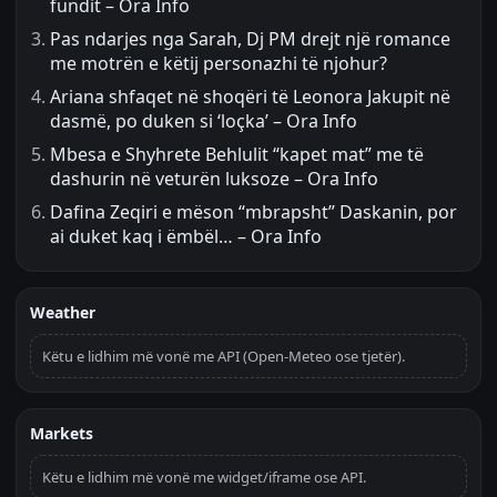
fundit – Ora Info
Pas ndarjes nga Sarah, Dj PM drejt një romance
me motrën e këtij personazhi të njohur?
Ariana shfaqet në shoqëri të Leonora Jakupit në
dasmë, po duken si ‘loçka’ – Ora Info
Mbesa e Shyhrete Behlulit “kapet mat” me të
dashurin në veturën luksoze – Ora Info
Dafina Zeqiri e mëson “mbrapsht” Daskanin, por
ai duket kaq i ëmbël… – Ora Info
Weather
Këtu e lidhim më vonë me API (Open-Meteo ose tjetër).
Markets
Këtu e lidhim më vonë me widget/iframe ose API.