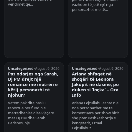
vendimet që…
vazhdon të jetë një nga
personazhet me të…
Uncategorized
•
August 9, 2026
Uncategorized
•
August 9, 2026
Pas ndarjes nga Sarah,
Ariana shfaqet në
Dj PM drejt një
shoqëri të Leonora
romance me motrën e
Jakupit në dasmë, po
këtij personazhi të
duken si ‘loçka’ – Ora
njohur?
Info
Vetëm pak ditë pasi u
Ariana Fejzullahu është një
raportua për fundin e
nga personazhet me të
marrëdhënies disa-vjeçare
komentuara për show bizit
mes DJ PM dhe Sarah
shqiptar. Bashkëshortja e
Berishës, një…
këngëtarit, Ermal
Fejzullahut…