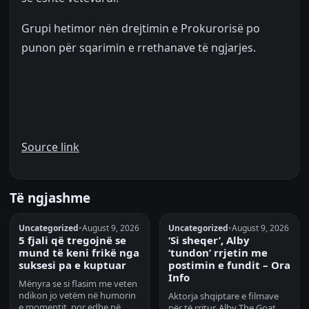
Grupi hetimor nën drejtimin e Prokurorisë po
punon për sqarimin e rrethanave të ngjarjes.
Source link
Të ngjashme
Uncategorized
•
August 9, 2026
Uncategorized
•
August 9, 2026
5 fjali që tregojnë se
‘Si sheqer’, Alby
mund të keni frikë nga
‘tundon’ rrjetin me
suksesi pa e kuptuar
postimin e fundit – Ora
Info
Mënyra se si flasim me veten
ndikon jo vetëm në humorin
Aktorja shqiptare e filmave
e momentit, por edhe në
për të rritur, Alby The Goat