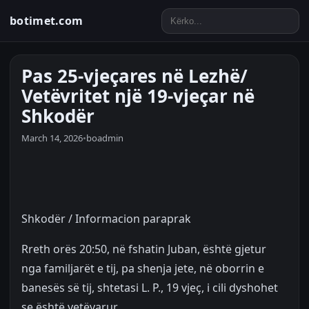
botimet.com
Pas 25-vjeçares në Lezhë/
Vetëvritet një 19-vjeçar në
Shkodër
March 14, 2026
•
boadmin
Shkodër / Informacion paraprak
Rreth orës 20:50, në fshatin Juban, është gjetur
nga familjarët e tij, pa shenja jete, në oborrin e
banesës së tij, shtetasi L. P., 19 vjeç, i cili dyshohet
se është vetëvarur.