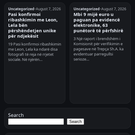
Uncategorized
•
August 7, 2026
Uncategorized
•
August 7, 2026
Pasi konfirmoi
Mbi 9 mijë euro u
ribashkimin me Leon,
paguan pa evidencë
Lela bën
elektronike, 63
përshëndetjen unike
punëtorë të përfshirë
për ndjekësit
3 Një raport i brendshëm i
Komisionit për verifikimin e
19 Pasi konfirmoi ribashkimin
pagesave në Trepça Sh.A. ka
me Leon, Lela ka ndarë disa
evidentuar parregullsi
fotografi të reja në rrjetet
serioze…
sociale. Në njërën…
Search
Search