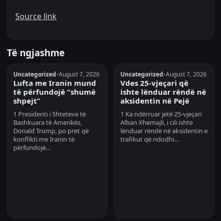
Source link
Të ngjashme
Uncategorized
•
August 7, 2026
Uncategorized
•
August 7, 2026
Lufta me Iranin mund
Vdes 25-vjeçari që
të përfundojë “shumë
ishte lënduar rëndë në
shpejt”
aksidentin në Pejë
1 Presidenti i Shteteve të
1 Ka ndërruar jetë 25-vjeçari
Bashkuara të Amerikës,
Alban Xhemajli, i cili ishte
Donald Trump, po pret që
lënduar rëndë në aksidentin e
konflikti me Iranin të
trafikut që ndodhi…
përfundojë…