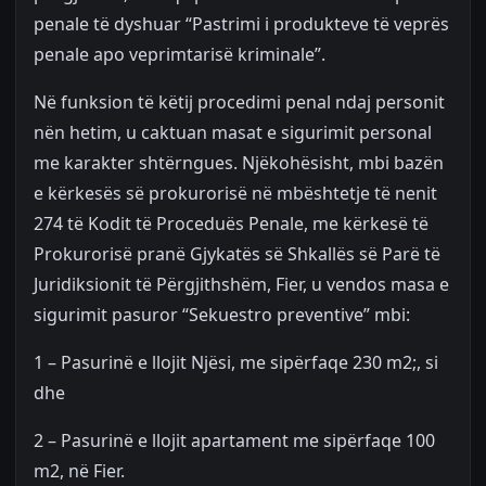
penale të dyshuar “Pastrimi i produkteve të veprës
penale apo veprimtarisë kriminale”.
Në funksion të këtij procedimi penal ndaj personit
nën hetim, u caktuan masat e sigurimit personal
me karakter shtërngues. Njëkohësisht, mbi bazën
e kërkesës së prokurorisë në mbështetje të nenit
274 të Kodit të Proceduës Penale, me kërkesë të
Prokurorisë pranë Gjykatës së Shkallës së Parë të
Juridiksionit të Përgjithshëm, Fier, u vendos masa e
sigurimit pasuror “Sekuestro preventive” mbi:
1 – Pasurinë e llojit Njësi, me sipërfaqe 230 m2;, si
dhe
2 – Pasurinë e llojit apartament me sipërfaqe 100
m2, në Fier.