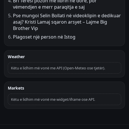
Bri Teresi pozon me librin në dorë, por
vëmendjen e merr paraqitja e saj
Pse mungoi Selin Bollati në videoklipin e dedikuar
asaj? Kristi Lamaj sqaron arsyet – Lajme Big
Brother Vip
Plagoset një person në Istog
Weather
Këtu e lidhim më vonë me API (Open-Meteo ose tjetër).
Markets
Këtu e lidhim më vonë me widget/iframe ose API.