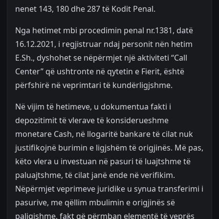
nenet 143, 180 dhe 287 të Kodit Penal.
Nga hetimet mbi procedimin penal nr.1381, datë
16.12.2021, i regjistruar ndaj personit nën hetim
E.Sh., dyshohet se nëpërmjet një aktiviteti “Call
Center” që ushtronte në qytetin e Fierit, është
përfshirë në veprimtari të kundërligjshme.
Në vijim të hetimeve, u dokumentua fakti i
depozitimit të vlerave të konsiderueshme
monetare Cash, në llogaritë bankare të cilat nuk
justifikojnë burimin e ligjshëm të origjinës. Më pas,
këto vlera u investuan në pasuri të luajtshme të
paluajtshme, të cilat janë ende në verifikim.
Nëpërmjet veprimeve juridike u synua transferimi i
pasurive, me qëllim mbulimin e origjinës së
paligjshme, fakt që përmban elementë të veprës