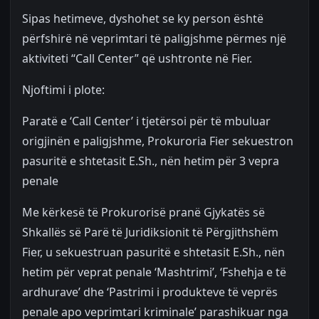
Sipas hetimeve, dyshohet se ky person është
përfshirë në veprimtari të paligjshme përmes një
aktiviteti “Call Center” që ushtronte në Fier.
Njoftimi i plote:
Paratë e ‘Call Center’ i tjetërsoi për të mbuluar
origjinën e paligjshme, Prokuroria Fier sekuestron
pasuritë e shtetasit E.Sh., nën hetim për 3 vepra
penale
Me kërkesë të Prokurorisë pranë Gjykatës së
Shkallës së Parë të Juridiksionit të Përgjithshëm
Fier, u sekuestruan pasuritë e shtetasit E.Sh., nën
hetim për veprat penale ‘Mashtrimi’, ‘Fshehja e të
ardhurave’ dhe ‘Pastrimi i produkteve të veprës
penale apo veprimtari kriminale’ parashikuar nga