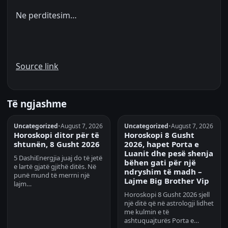
Ne perditesim…
Source link
Të ngjashme
Uncategorized
•
August 7, 2026
Uncategorized
•
August 7, 2026
Horoskopi ditor për të
Horoskopi 8 Gusht
shtunën, 8 Gusht 2026
2026, hapet Porta e
Luanit dhe pesë shenja
5 DashiEnergjia juaj do të jetë
bëhen gati për një
e lartë gjatë gjithë ditës. Në
ndryshim të madh –
punë mund të merrni një
Lajme Big Brother Vip
lajm…
Horoskopi 8 Gusht 2026 sjell
një ditë që në astrologji lidhet
me kulmin e të
ashtuquajturës Porta e…