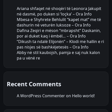
Ariana shfaqet në shoqëri të Leonora Jakupit
në dasmë, po duken si ‘loçka’ – Ora Info
Mbesa e Shyhrete Behlulit “kapet mat” me të
dashurin në veturën luksoze – Ora Info
Dafina Zeqiri e mëson “mbrapsht” Daskanin,
por ai duket kaq i ëmbël… – Ora Info
“Dikush ta ndalë Elijonën” – Klodi me hallin e ri
pas nisjes së bashkëjetesës – Ora Info
Abby në stil kaubojsh, pamja e saj nuk kalon
pa u vënë re
Recent Comments
A WordPress Commenter
on
Hello world!