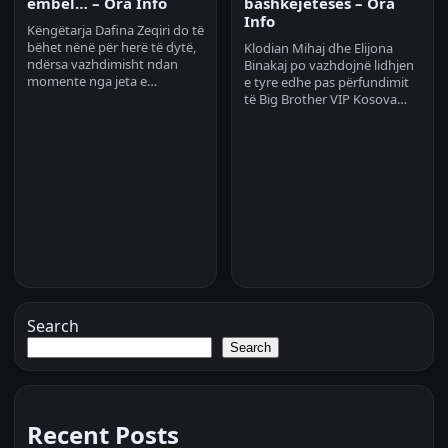
ëmbël… – Ora Info
bashkëjetesës – Ora
Info
Këngëtarja Dafina Zeqiri do të
bëhet nënë për herë të dytë,
Klodian Mihaj dhe Elijona
ndërsa vazhdimisht ndan
Binakaj po vazhdojnë lidhjen
momente nga jeta e…
e tyre edhe pas përfundimit
të Big Brother VIP Kosova…
Search
Search
Recent Posts