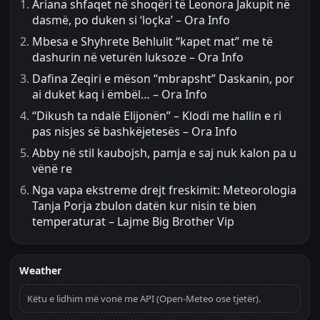
Ariana shfaqet në shoqëri të Leonora Jakupit në
dasmë, po duken si ‘loçka’ – Ora Info
Mbesa e Shyhrete Behlulit “kapet mat” me të
dashurin në veturën luksoze – Ora Info
Dafina Zeqiri e mëson “mbrapsht” Daskanin, por
ai duket kaq i ëmbël… – Ora Info
“Dikush ta ndalë Elijonën” – Klodi me hallin e ri
pas nisjes së bashkëjetesës – Ora Info
Abby në stil kaubojsh, pamja e saj nuk kalon pa u
vënë re
Nga vapa ekstreme drejt freskimit: Meteorologia
Tanja Porja zbulon datën kur nisin të bien
temperaturat – Lajme Big Brother Vip
Weather
Këtu e lidhim më vonë me API (Open-Meteo ose tjetër).