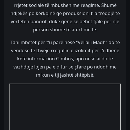
rrjetet sociale të mbushen me reagime. Shumë
ndjekës po kërkojnë që produksioni t’ia tregojë të
vërtetën banorit, duke qenë se bëhet fjalë për një
person shumë të afërt me të.
Tani mbetet për t’u parë nëse “Vëllai i Madh” do të
vendosë të thyejë rregullin e izolimit për t’i dhënë
këtë informacion Gimbos, apo nëse ai do të
vazhdojë lojën pa e ditur se çfarë po ndodh me
mikun e tij jashtë shtëpisë.