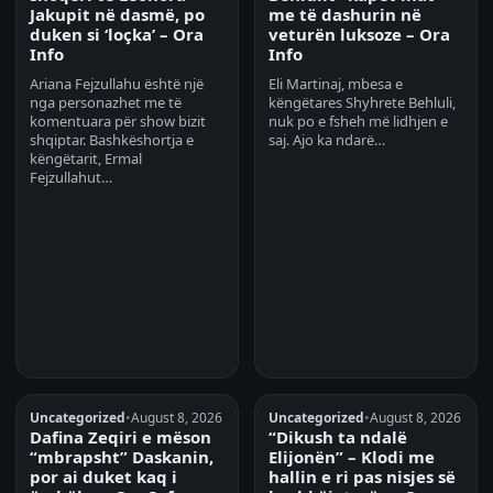
Jakupit në dasmë, po
me të dashurin në
duken si ‘loçka’ – Ora
veturën luksoze – Ora
Info
Info
Ariana Fejzullahu është një
Eli Martinaj, mbesa e
nga personazhet me të
këngëtares Shyhrete Behluli,
komentuara për show bizit
nuk po e fsheh më lidhjen e
shqiptar. Bashkëshortja e
saj. Ajo ka ndarë…
këngëtarit, Ermal
Fejzullahut…
Uncategorized
•
August 8, 2026
Uncategorized
•
August 8, 2026
Dafina Zeqiri e mëson
“Dikush ta ndalë
“mbrapsht” Daskanin,
Elijonën” – Klodi me
por ai duket kaq i
hallin e ri pas nisjes së