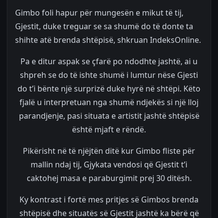
Gimbo foli hapur për mungesën e mikut të tij,
Gjestit, duke treguar se sa shumë do të donte ta
shihte atë brenda shtëpisë, shkruan IndeksOnline.
Pa e ditur aspak se çfarë po ndodhte jashtë, ai u
shpreh se do të ishte shumë i lumtur nëse Gjesti
do t’i bënte një surprizë duke hyrë në shtëpi. Këto
fjalë u interpretuan nga shumë ndjekës si një lloj
parandjenje, pasi situata e artistit jashtë shtëpisë
është mjaft e rëndë.
Pikërisht në të njëjtën ditë kur Gimbo fliste për
mallin ndaj tij, Gjykata vendosi që Gjestit t’i
caktohej masa e paraburgimit prej 30 ditësh.
Ky kontrast i fortë mes pritjes së Gimbos brenda
shtëpisë dhe situatës së Gjestit jashtë ka bërë që