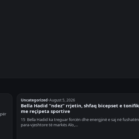
Uncategorized
•
August 5, 2026
Bella Hadid “ndez” rrjetin, shfaq bicepset e tonifi
me reçipeta sportive
 për
15 Bella Hadid ka treguar forcën dhe energjinë e saj në fushatën
para-vjeshtore të markës Alo,…