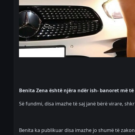
Benita Zena është njëra ndër ish- banoret më të 
Së fundmi, disa imazhe të saj janë bërë virare, sh
Benita ka publikuar disa imazhe jo shumë të zako