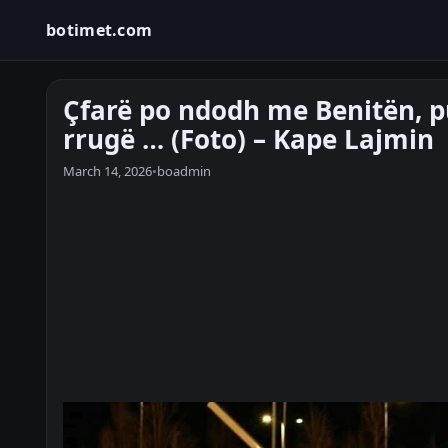
botimet.com
Çfarë po ndodh me Benitën, pu
rrugë … (Foto) – Kape Lajmin
March 14, 2026
•
boadmin