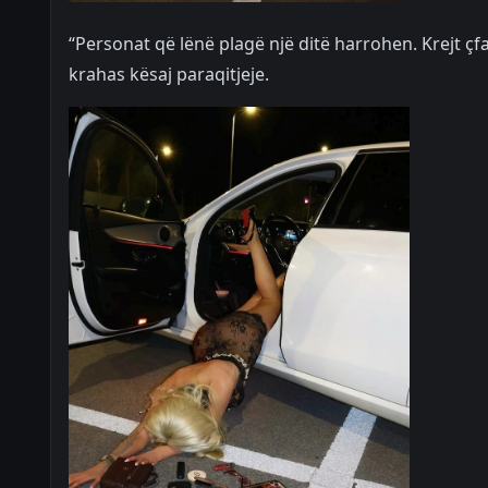
“Personat që lënë plagë një ditë harrohen. Krejt ç
krahas kësaj paraqitjeje.