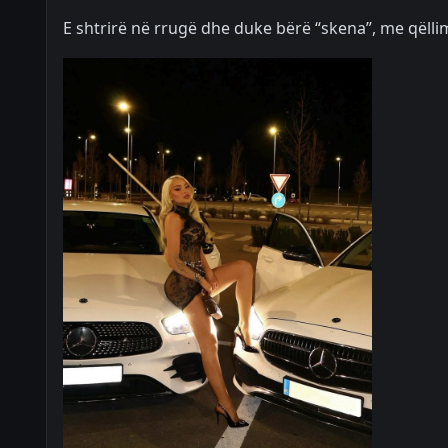
E shtrirë në rrugë dhe duke bërë “skena”, me qëll