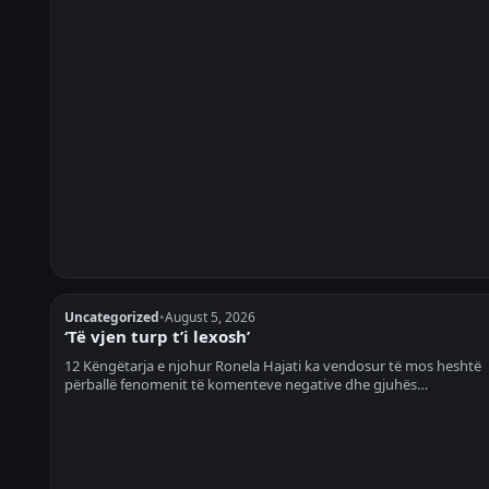
Uncategorized
•
August 5, 2026
‘Të vjen turp t’i lexosh’
12 Këngëtarja e njohur Ronela Hajati ka vendosur të mos heshtë
përballë fenomenit të komenteve negative dhe gjuhës…