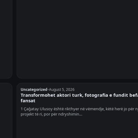
Uncategorized
•
August 5, 2026
Transformohet aktori turk, fotografia e fundit be
fansat
1 Çağatay Ulusoy është rikthyer në vëmendje, këtë herë jo për n
projekt të ri, por për ndryshimin…