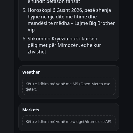
e fundit befason fansat
Horoskopi 6 Gusht 2026, pesë shenja
hyjnë në një ditë me fitime dhe
mundësi të mëdha – Lajme Big Brother
Vip
Shkumbin Kryeziu nuk i kursen
pëlqimet për Mimozën, edhe kur
zhvishet
Weather
Këtu e lidhim më vonë me API (Open-Meteo ose
tjetër).
Markets
Këtu e lidhim më vonë me widget/iframe ose API.