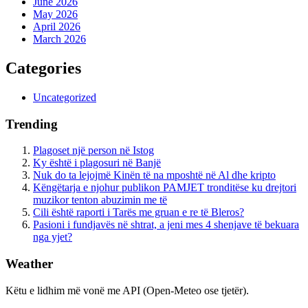
June 2026
May 2026
April 2026
March 2026
Categories
Uncategorized
Trending
Plagoset një person në Istog
Ky është i plagosuri në Banjë
Nuk do ta lejojmë Kinën të na mposhtë në Al dhe kripto
Këngëtarja e njohur publikon PAMJET tronditëse ku drejtori
muzikor tenton abuzimin me të
Cili është raporti i Tarës me gruan e re të Bleros?
Pasioni i fundjavës në shtrat, a jeni mes 4 shenjave të bekuara
nga yjet?
Weather
Këtu e lidhim më vonë me API (Open-Meteo ose tjetër).