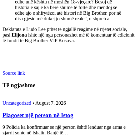
edhe unë kështu në moshën 18-vjeçare? Besoj që
historia e saj e ka bërë shumë të fortë dhe mendoj se
edhe ajo e shfrytëzoi atë histori në Big Brother, por në
disa gjeste më dukej jo shumë reale”, u shpreh ai.
Deklarata e Ludo Lee pritet të ngjallë reagime në rrjetet sociale,
pasi
Elijona
ishte një nga personazhet më të komentuar të edicionit
të fundit të Big Brother VIP Kosova.
Source link
Të ngjashme
Uncategorized
•
August 7, 2026
Plagoset një person në Istog
9 Policia ka konfirmuar se një person është lënduar nga arma e
zjarrit sonte në fshatin Banjë të…