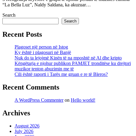
“La Bella Luz”, Naldy Saldana, ka akuzuar…
Search
Search
Recent Posts
Plagoset një person në Istog
Ky është i plagosuri në Banjë
Nuk do ta lejojmë Kinën të na mposhtë në Al dhe kripto
Këngëtarja e njohur publikon PAMJET tronditëse ku drejtori
muzikor tenton abuzimin me të
Cili është raporti i Tarës me gruan e re të Bleros?
Recent Comments
A WordPress Commenter
on
Hello world!
Archives
August 2026
July 2026