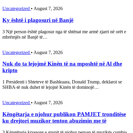
Uncategorized
•
August 7, 2026
Ky është i plagosuri në Banjë
3 Një person është plagosur nga të shtënat me armë zjarri në orët e
mbrëmjës në Banjë të…
Uncategorized
•
August 7, 2026
Nuk do ta lejojmë Kinën të na mposhtë në Al dhe
kripto
1 Presidenti i Shteteve të Bashkuara, Donald Trump, deklaroi se
SHBA-të nuk duhet të lejojnë Kinën të dominojë…
Uncategorized
•
August 7, 2026
Këngëtarja e njohur publikon PAMJET tronditëse
ku drejtori muzikor tenton abuzimin me të
3 Këngëtarja kryesore e grupit të njohur peruan të muzikës cumbia