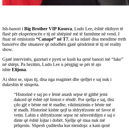
Ish-banori i
Big Brother VIP Kosova
, Ludo Lee, është rikthyer të
flasë për eksperiencën e tij në shtëpinë më të famshme në vend. I
ftuar në emisionin
“Canapé” në T7
, ai ka ndarë disa mendime rreth
banorëve dhe situatave që ndodhën gjatë qëndrimit të tij në reality
show.
Gjatë intervistës, gazetari e pyeti se kush ka qenë banori më “fake”
në shtëpi. Pa hezitim, Ludo Lee u përgjigj se për të ajo
ishte
Elijona
.
Ai shtoi se, sipas tij, disa nga reagimet dhe sjelljet e saj nuk i
dukeshin të sinqerta.
“Historinë e saj po e lëmë anash sepse të gjithë jemi
dakord që është një histori e rëndë. Por sjellja e saj, disi
çdo gjë e bënte më të madhe, viktimizimin e bënte më
të madh. Historinë kishte qejf ta shfrytëzonte në favor të
vetin. Labin e shfrytëzonte sepse në nënvetëdijen e saj e
dinte që është lojtar i dobët. Sjellje që mua nuk më
pëlqenin. Shpesh çuditesha kur mendoja: a kam qenë