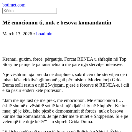
botimet.com
Më emocionon ti, nuk e besova komandantin
March 13, 2026
•
boadmin
Krenari, guxim, forcë, përgatitje. Forcat RENEA u shfaqën në Top
Story në pamje të patransmetuara më parë nga stërvitjet intensive.
Një vështrim nga brenda në disiplinën, sakrificën dhe stërvitjen që i
mban këta efektivë gjithmonë gati për mision. Moderatorja Grida
Duma solli rastin e një 25-vjeçari, pjesë e forcave të RENEA-s, i cili
e ka pasur ëndërr këtë profesion.
“Jam me një rast që më prek, më emocionon. Më emocionon ti…
është shumë e vështirë sot të kesh një djalë si ty në Shqipëri. Ke tre
muaj që je këtu, ishe pjesë e demonstrimit të forcës, nuk e besova
kur më tha komandanti. Je një ndër më të mirët e Shqipërisë. Si e pe
veten që ti e doje këtë?” – u shpreh Grida Duma.
“E kisha ëndërr që para se të futesha në Policinë e Shtetit. Është