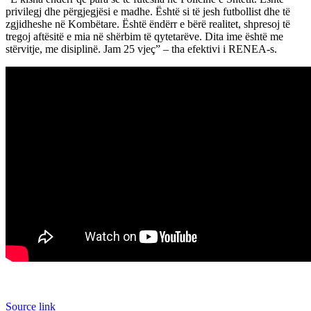
privilegj dhe përgjegjësi e madhe. Është si të jesh futbollist dhe të
zgjidheshe në Kombëtare. Është ëndërr e bërë realitet, shpresoj të
tregoj aftësitë e mia në shërbim të qytetarëve. Dita ime është me
stërvitje, me disiplinë. Jam 25 vjeç” – tha efektivi i RENEA-s.
Source link