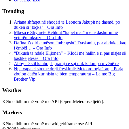
Trending
Ariana shfaqet në shoqëri të Leonora Jakupit në dasmë, po
duken si ‘loçka’ – Ora Info
Mbesa e Shyhrete Behlulit “kapet mat” me të dashurin në
veturën luksoze – Ora Info
Dafina Zeqiri e mëson “mbrapsht” Daskanin, por ai duket kaq
i ëmbël… – Ora Info
“Dikush ta ndalë Elijonën” – Klodi me hallin e ri pas nisjes së
bashkëjetesës – Ora Info
Abby në stil kaubojsh, pamja e saj nuk kalon pa u vënë re
Nga vapa ekstreme drejt freskimit: Meteorologia Tanja Porja
zbulon datën kur nisin të bien temperaturat – Lajme Big
Brother Vip
Weather
Këtu e lidhim më vonë me API (Open-Meteo ose tjetër).
Markets
Këtu e lidhim më vonë me widget/iframe ose API.
© 2026 botimet.com