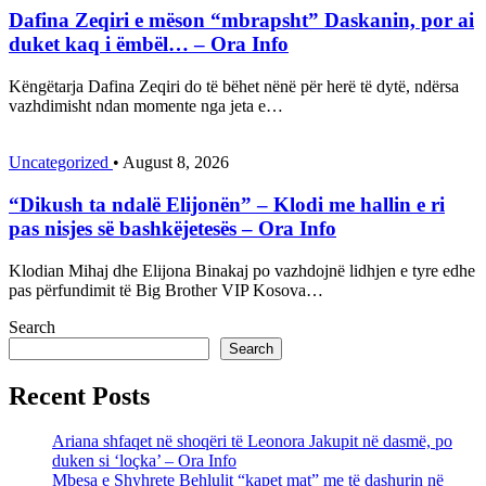
Dafina Zeqiri e mëson “mbrapsht” Daskanin, por ai
duket kaq i ëmbël… – Ora Info
Këngëtarja Dafina Zeqiri do të bëhet nënë për herë të dytë, ndërsa
vazhdimisht ndan momente nga jeta e…
Uncategorized
•
August 8, 2026
“Dikush ta ndalë Elijonën” – Klodi me hallin e ri
pas nisjes së bashkëjetesës – Ora Info
Klodian Mihaj dhe Elijona Binakaj po vazhdojnë lidhjen e tyre edhe
pas përfundimit të Big Brother VIP Kosova…
Search
Search
Recent Posts
Ariana shfaqet në shoqëri të Leonora Jakupit në dasmë, po
duken si ‘loçka’ – Ora Info
Mbesa e Shyhrete Behlulit “kapet mat” me të dashurin në