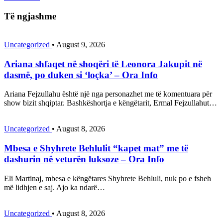
Të ngjashme
Uncategorized
•
August 9, 2026
Ariana shfaqet në shoqëri të Leonora Jakupit në
dasmë, po duken si ‘loçka’ – Ora Info
Ariana Fejzullahu është një nga personazhet me të komentuara për
show bizit shqiptar. Bashkëshortja e këngëtarit, Ermal Fejzullahut…
Uncategorized
•
August 8, 2026
Mbesa e Shyhrete Behlulit “kapet mat” me të
dashurin në veturën luksoze – Ora Info
Eli Martinaj, mbesa e këngëtares Shyhrete Behluli, nuk po e fsheh
më lidhjen e saj. Ajo ka ndarë…
Uncategorized
•
August 8, 2026