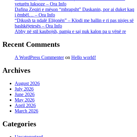
veturën luksoze – Ora Info
Dafina Zeqiri e mëson “mbrapsht” Daskanin, por ai duket kaq
i ëmbël… – Ora Info
“Dikush ta ndalë Elijonën” – Klodi me hallin e ri pas nisjes së
bashkëjetesës – Ora Info
Abby në stil kaubojsh, pamja e saj nuk kalon pa u vënë re
Recent Comments
A WordPress Commenter
on
Hello world!
Archives
August 2026
July 2026
June 2026
May 2026
April 2026
March 2026
Categories
Uncategorized