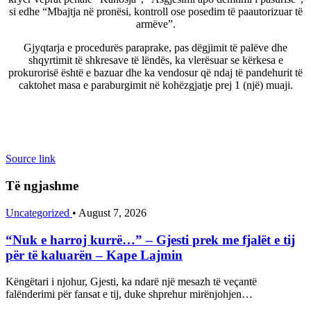
si edhe “Mbajtja në pronësi, kontroll ose posedim të paautorizuar të
armëve”.
Gjyqtarja e procedurës paraprake, pas dëgjimit të palëve dhe
shqyrtimit të shkresave të lëndës, ka vlerësuar se kërkesa e
prokurorisë është e bazuar dhe ka vendosur që ndaj të pandehurit të
caktohet masa e paraburgimit në kohëzgjatje prej 1 (një) muaji.
Source link
Të ngjashme
Uncategorized
•
August 7, 2026
“Nuk e harroj kurrë…” – Gjesti prek me fjalët e tij
për të kaluarën – Kape Lajmin
Këngëtari i njohur, Gjesti, ka ndarë një mesazh të veçantë
falënderimi për fansat e tij, duke shprehur mirënjohjen…