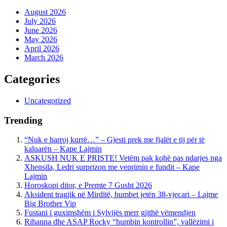
August 2026
July 2026
June 2026
May 2026
April 2026
March 2026
Categories
Uncategorized
Trending
“Nuk e harroj kurrë…” – Gjesti prek me fjalët e tij për të
kaluarën – Kape Lajmin
ASKUSH NUK E PRISTE! Vetëm pak kohë pas ndarjes nga
Xhensila, Ledri surprizon me veprimin e fundit – Kape
Lajmin
Horoskopi ditor, e Premte 7 Gusht 2026
Aksident tragjik në Mirditë, humbet jetën 38-vjeçari – Lajme
Big Brother Vip
Fustani i guximshëm i Sylvijës merr gjithë vëmendjen
Rihanna dhe ASAP Rocky “humbin kontrollin”, vallëzimi i