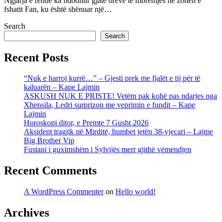
Ngjarja e rëndë ka ndodhur gjatë orëve të mbrëmjes në zonën e
fshatit Fan, ku është shënuar një…
Search
Search
Recent Posts
“Nuk e harroj kurrë…” – Gjesti prek me fjalët e tij për të
kaluarën – Kape Lajmin
ASKUSH NUK E PRISTE! Vetëm pak kohë pas ndarjes nga
Xhensila, Ledri surprizon me veprimin e fundit – Kape
Lajmin
Horoskopi ditor, e Premte 7 Gusht 2026
Aksident tragjik në Mirditë, humbet jetën 38-vjeçari – Lajme
Big Brother Vip
Fustani i guximshëm i Sylvijës merr gjithë vëmendjen
Recent Comments
A WordPress Commenter
on
Hello world!
Archives