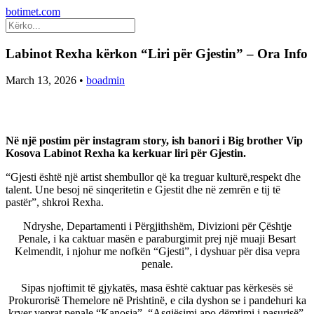
botimet.com
Labinot Rexha kërkon “Liri për Gjestin” – Ora Info
March 13, 2026
•
boadmin
Në një postim për instagram story, ish banori i Big brother Vip
Kosova Labinot Rexha ka kerkuar liri për Gjestin.
“Gjesti është një artist shembullor që ka treguar kulturë,respekt dhe
talent. Une besoj në sinqeritetin e Gjestit dhe në zemrën e tij të
pastër”, shkroi Rexha.
Ndryshe, Departamenti i Përgjithshëm, Divizioni për Çështje
Penale, i ka caktuar masën e paraburgimit prej një muaji Besart
Kelmendit, i njohur me nofkën “Gjesti”, i dyshuar për disa vepra
penale.
Sipas njoftimit të gjykatës, masa është caktuar pas kërkesës së
Prokurorisë Themelore në Prishtinë, e cila dyshon se i pandehuri ka
kryer veprat penale “Kanosja”, “Asgjësimi apo dëmtimi i pasurisë”,