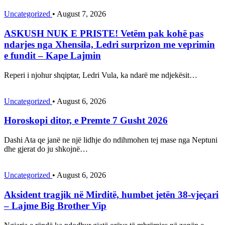
Uncategorized
•
August 7, 2026
ASKUSH NUK E PRISTE! Vetëm pak kohë pas
ndarjes nga Xhensila, Ledri surprizon me veprimin
e fundit – Kape Lajmin
Reperi i njohur shqiptar, Ledri Vula, ka ndarë me ndjekësit…
Uncategorized
•
August 6, 2026
Horoskopi ditor, e Premte 7 Gusht 2026
Dashi Ata qe janë ne një lidhje do ndihmohen tej mase nga Neptuni
dhe gjerat do ju shkojnë…
Uncategorized
•
August 6, 2026
Aksident tragjik në Mirditë, humbet jetën 38-vjeçari
– Lajme Big Brother Vip