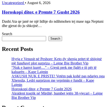
Uncategorized
•
August 6, 2026
Horoskopi ditor, e Premte 7 Gusht 2026
Dashi Ata qe janë ne një lidhje do ndihmohen tej mase nga Neptuni
dhe gjerat do ju shkojnë…
Search
Search
Recent Posts
Hyrja e Venusit në Peshore: Keto dy shenja pritet të shijojnë
një fundjavë plot surpriza – Lajme Big Brother Vip
“Nuk e harroj kurrë…” – Gjesti prek me fjalët e tij për të
kaluarën – Kape Lajmin
ASKUSH NUK E PRISTE! Vetëm pak kohë pas ndarjes nga
Xhensila, Ledri surprizon me veprimin e fundit – Kape
Lajmin
Horoskopi ditor, e Premte 7 Gusht 2026
Aksident tragjik në Mirditë, humbet jetën 38-vjeçari – Lajme
Big Brother Vip