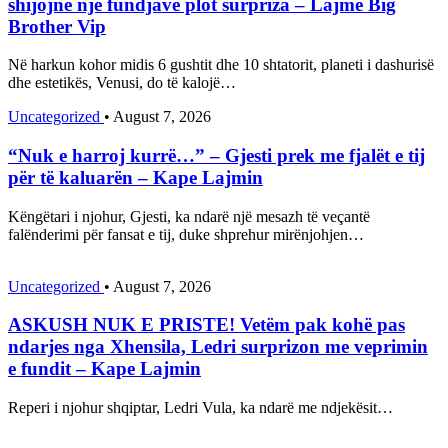
shijojnë një fundjavë plot surpriza – Lajme Big
Brother Vip
Në harkun kohor midis 6 gushtit dhe 10 shtatorit, planeti i dashurisë
dhe estetikës, Venusi, do të kalojë…
Uncategorized
•
August 7, 2026
“Nuk e harroj kurrë…” – Gjesti prek me fjalët e tij
për të kaluarën – Kape Lajmin
Këngëtari i njohur, Gjesti, ka ndarë një mesazh të veçantë
falënderimi për fansat e tij, duke shprehur mirënjohjen…
Uncategorized
•
August 7, 2026
ASKUSH NUK E PRISTE! Vetëm pak kohë pas
ndarjes nga Xhensila, Ledri surprizon me veprimin
e fundit – Kape Lajmin
Reperi i njohur shqiptar, Ledri Vula, ka ndarë me ndjekësit…