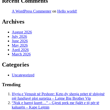
Recent Comments
A WordPress Commenter
on
Hello world!
Archives
August 2026
July 2026
June 2026
May 2026
April 2026
March 2026
Categories
Uncategorized
Trending
Hyrja e Venusit në Peshore: Keto dy shenja pritet të shijojnë
një fundjavë plot surpriza – Lajme Big Brother Vip
“Nuk e harroj kurrë…” – Gjesti prek me fjalët e tij për të
kaluarën – Kape Lajmin