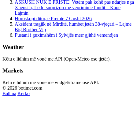
ASKUSH NUK E PRISTE! Vetëm pak kohë pas ndarjes nga
Xhensila, Ledri surprizon me veprimin e fundit – Kape
Lajmin
Horoskopi ditor, e Premte 7 Gusht 2026
Aksident tragjik në Mirditë, humbet jetën 38-vjeçari – Lajme
Big Brother Vip
Fustani i guximshëm i Sylvijës merr gjithë vëmendjen
Weather
Këtu e lidhim më vonë me API (Open-Meteo ose tjetër).
Markets
Këtu e lidhim më vonë me widget/iframe ose API.
© 2026 botimet.com
Ballina
Kërko