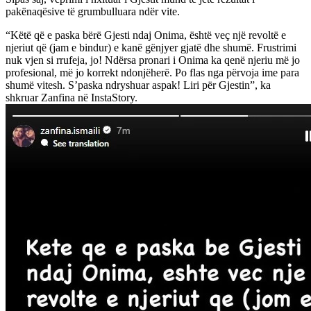
pakënaqësive të grumbulluara ndër vite.
“Këtë që e paska bërë Gjesti ndaj Onima, është veç një revoltë e
njeriut që (jam e bindur) e kanë gënjyer gjatë dhe shumë. Frustrimi
nuk vjen si rrufeja, jo! Ndërsa pronari i Onima ka qenë njeriu më jo
profesional, më jo korrekt ndonjëherë. Po flas nga përvoja ime para
shumë vitesh. S’paska ndryshuar aspak! Liri për Gjestin”, ka
shkruar Zanfina në InstaStory.