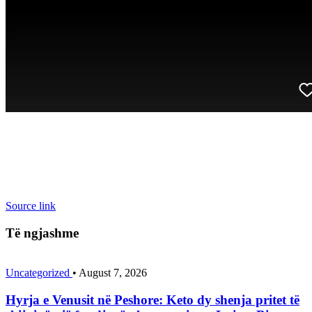
Source link
Të ngjashme
Uncategorized
•
August 7, 2026
Hyrja e Venusit në Peshore: Keto dy shenja pritet të