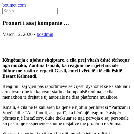
botimet.com
Pronari i asaj kompanie …
March 12, 2026
•
boadmin
Këngëtarja e njohur shqiptare, e cila prej vitesh është tërhequr
nga muzika, Zanfina Ismaili, ka reaguar në rrjetet sociale
lidhur me rastin e reperit Gjesti, emri i vërtetë i të cilit është
Besart Kelmendi.
Reagimi i saj vjen pas raportimeve se Gjesti dyshohet se ka shkuar i
armatosur dhe ka kanosur stafin e kompanisë Onima, e cila
menaxhon të drejtat e tij autoriale në disa platforma muzikore.
Ismaili, e cila në të kaluarën ka qenë e njohur për hitet si “Partizani i
Vogël” dhe “As i fundit, as i pari”, ka bërë një reagim të ashpër
përmes një InstaStory, duke theksuar se nga përvoja e saj personale
ka pasur një eksperiencë shumë negative me pronarin e Onima.
Sipas saj, veprimi i nxituar i Gjestit mund të jetë rezultat i