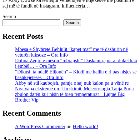
17 Abby Dowse ka tërhequr vëmendjen e ndjekësve me postimin e
saj më të fundit në Instagram. Influencerja…
Search
Search
Recent Posts
Mbesa e Shyhrete Behlulit “kapet mat” me të dashurin në
veturën luksoze – Ora Info
Dafina Zeqiri e mëson “mbrapsht” Daskanin, por ai duket kaq
i ëmbël… – Ora Info
“Dikush ta ndalë Elijonën” – Klodi me hallin e ri pas nisjes së
bashkëjetesës – Ora Info
Abby në stil kaubojsh, pamja e saj nuk kalon pa u vënë re
Nga vapa ekstreme drejt freskimit: Meteorologia Tanja Porja
zbulon datën kur nisin të bien temperaturat – Lajme Big
Brother Vip
Recent Comments
A WordPress Commenter
on
Hello world!
Archives