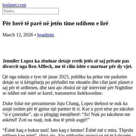
botimet.com
Për herë të parë në jetën time ndihem e lirë
March 12, 2026
•
boadmin
Jennifer Lopez ka zbuluar detaje rreth jetës së saj private pas
divorcit nga Ben Affleck, me të cilin ishte e martuar për dy vjet.
Që nga ndarja e tyre në janar 2025, publiku ka pritur me padurim
detaje se si këngëtarja po përballet me situatën dhe cilat janë planet e
saj për të ardhmen, dhe tani ajo zbuloi në një intervistë për Nightline
se ndihet më mirë se kurrë, transmeton Indeksonline.
Duke folur me prezantuesin Juju Chang, Lopez theksoi se nuk ka
asnjë nxitim për të gjetur një partner të ri. Kur u pyet nëse po takohet
“si e çmendur”, ajo u përgjigj menjëherë: “Jo! Nuk po takohem me
askënd! Zoti na ruajt, nuk dua të prish asgjë!”
“Është kaq e bukur tani! Jam kaq e lumtur! Është më e mira. Thjesht
ndihem kaq mirë”, shtoi ajo. Ajo gjithashtu pranoi se në të kaluarën