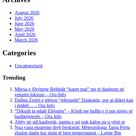
August 2026
July 2026
June 2026
May 2026
April 2026
March 2026
Categories
Uncategorized
Trending
Mbesa e Shyhrete Behlulit “kapet mat” me të dashurin në
veturën luksoze – Ora Info
Dafina Zeqiri e mëson “mbrapsht” Daskanin, por ai duket kaq
i ëmbël… – Ora Info
“Dikush ta ndalë Elijonën” – Klodi me hallin e ri pas nisjes së
bashkëjetesës – Ora Info
Abby në stil kaubojsh, pamja e saj nuk kalon pa u vënë re
Nga vapa ekstreme drejt freskimit: Meteorologia Tanja Porja
zbulon datën kur nisin të bien temperaturat – Lajme Big