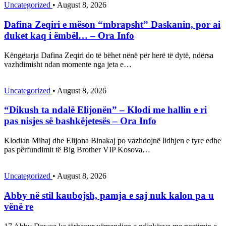
Uncategorized
•
August 8, 2026
Dafina Zeqiri e mëson “mbrapsht” Daskanin, por ai
duket kaq i ëmbël… – Ora Info
Këngëtarja Dafina Zeqiri do të bëhet nënë për herë të dytë, ndërsa
vazhdimisht ndan momente nga jeta e…
Uncategorized
•
August 8, 2026
“Dikush ta ndalë Elijonën” – Klodi me hallin e ri
pas nisjes së bashkëjetesës – Ora Info
Klodian Mihaj dhe Elijona Binakaj po vazhdojnë lidhjen e tyre edhe
pas përfundimit të Big Brother VIP Kosova…
Uncategorized
•
August 8, 2026
Abby në stil kaubojsh, pamja e saj nuk kalon pa u
vënë re