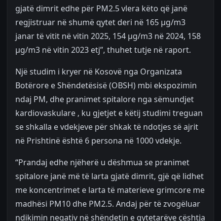
gjatë dimrit edhe për PM2.5 vlera këto që janë
regjistruar në shumë qytet deri në 165 µg/m3
janar të vitit në vitin 2025, 154 µg/m3 në 2024, 158
µg/m3 në vitin 2023 etj”, thuhet tutje në raport.
Një studim i kryer në Kosovë nga Organizata
Botërore e Shëndetësisë (OBSH) mbi ekspozimin
ndaj PM, dhe pranimet spitalore nga sëmundjet
kardiovaskulare , ku gjetjet e këtij studimi treguan
se shkalla e vdekjeve për shkak të ndotjes së ajrit
në Prishtinë është 6 persona në 1000 vdekje.
“Prandaj edhe njëherë u dëshmua se pranimet
spitalore janë më të larta gjatë dimrit, gjë që lidhet
me koncentrimet e larta të materieve grimcore me
madhësi PM10 dhe PM2.5. Andaj për të zvogëluar
ndikimin negativ në shëndetin e qytetarëve çështja