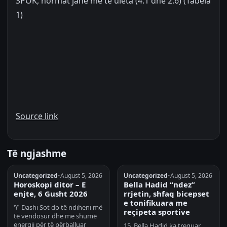
SPOK, normat janë më të ulëta (4.1 dhe 2.6) (Tabela
1)
Source link
Të ngjashme
Uncategorized
•
August 5, 2026
Uncategorized
•
August 5, 2026
Horoskopi ditor – E
Bella Hadid “ndez”
enjte, 6 Gusht 2026
rrjetin, shfaq bicepset
e tonifikuara me
♈ Dashi Sot do të ndiheni më
reçipeta sportive
të vendosur dhe me shumë
energji për të përballuar
15 Bella Hadid ka treguar