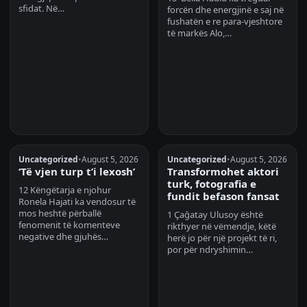
sfidat. Në…
forcën dhe energjinë e saj në
fushatën e re para-vjeshtore
të markës Alo,…
Uncategorized
•
August 5, 2026
Uncategorized
•
August 5, 2026
‘Të vjen turp t’i lexosh’
Transformohet aktori
turk, fotografia e
12 Këngëtarja e njohur
fundit befason fansat
Ronela Hajati ka vendosur të
mos heshtë përballë
1 Çağatay Ulusoy është
fenomenit të komenteve
rikthyer në vëmendje, këtë
negative dhe gjuhës…
herë jo për një projekt të ri,
por për ndryshimin…