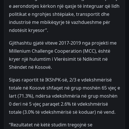
e aerondotjes kërkon një qasje të integruar që lidh
politikat e ngrohjes shtëpiake, transportit dhe
industrisë me mbikëqyrje të vazhdueshme për
ndotësit kryesor”.
Gjithashtu gjatë viteve 2017-2019 nga projekti me
Millenium Challenge Cooperation (MCC), është
kryer një hulumtim i Vlerësimit të Ndikimit në
Shëndet në Kosovë.
Sipas raportit të IKShPK-së, 2/3 e vdekshmërisë
totale në Kosovë shfaqet në grup moshën 65 vjeç e
lart (71.3%), ndërsa vdekshmëria në grup moshën
0 deri në 5 vjeç paraqet 2.6% të vdekshmërisë
totale (3.0% të vdekshmërisë së koduar) në vend.
“Rezultatet në këtë studim tregojnë se