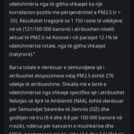
vdekshmëria nga të gjitha shkaqet ka një
korrelacion pozitiv me përqendrimet e PM2.5 (r =
.55). Rezultatet tregojnë se 1 150 raste të vdekjeve
në vit (121/100 000 banorë) i atribuohen nivelit
aktual të PM2.5 në Kosovë i cili paraqet 12.1% të
vdekshmërisë totale, nga të gjitha shkaqet
(natyrore).”
Barra totale e vlerësuar e sëmundjeve që i
atribuohet ekspozimeve ndaj PM2.5 është 276
vdekje të atribueshme. Shkalla më e lartë e
vdekshmërisë nga shkaqe specifike që i atribuohet
Ndotjes së Ajrit të Ambientit (NAA), është vlerësuar
për Sëmundjet Iskemike të Zemrës (SIZ) dhe
goditjen në tru (9.4 dhe 8.8 për 100 000 banorë në
rrezik), ndërsa për kancerin e mushkërive dhe