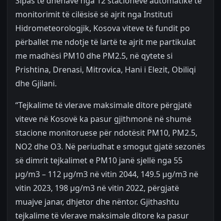
Sipas të dhënave nga 12 stacioneve automatike të
monitorimit të cilësisë së ajrit nga Instituti
Hidrometeorologjik, Kosova viteve të fundit po
përballet me ndotje të lartë te ajrit me partikulat
me madhësi PM10 dhe PM2.5, në qytete si
Prishtina, Drenasi, Mitrovica, Hani i Elezit, Obiliqi
dhe Gjilani.
“Tejkalime të vlerave maksimale ditore përgjatë
viteve në Kosovë ka pasur gjithmonë në shumë
stacione monitoruese për ndotësit PM10, PM2.5,
NO2 dhe O3. Në periudhat e smogut gjatë sezonës
së dimrit tejkalimet e PM10 janë sjellë nga 55
µg/m3 – 112 µg/m3 në vitin 2044, 149.5 µg/m3 në
vitin 2023, 198 µg/m3 në vitin 2022, përgjatë
muajve janar, dhjetor dhe nëntor. Gjithashtu
tejkalime të vlerave maksimale ditore ka pasur