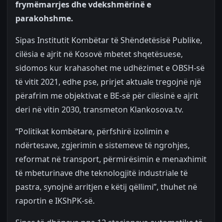
frymëmarrjes dhe vdekshmërinë e
parakohshme.
Sipas Institutit Kombëtar të Shëndetësisë Publike,
cilësia e ajrit në Kosovë mbetet shqetësuese,
sidomos kur krahasohet me udhëzimet e OBSH-së
të vitit 2021, edhe pse, prirjet aktuale tregojnë një
përafrim me objektivat e BE-së për cilësinë e ajrit
deri në vitin 2030, transmeton Klankosova.tv.
“Politikat kombëtare, përfshirë izolimin e
ndërtesave, zgjerimin e sistemeve të ngrohjes,
reformat në transport, përmirësimin e menaxhimit
të mbeturinave dhe teknologjitë industriale të
pastra, synojnë arritjen e këtij qëllimi”, thuhet në
raportin e IKShPK-së.