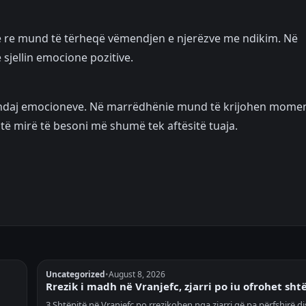
de e re mund të tërheqë vëmendjen e njerëzve me ndikim. Në
jellin emocione pozitive.
r ndaj emocioneve. Në marrëdhënie mund të krijohen mome
të mirë të besoni më shumë tek aftësitë tuaja.
Uncategorized
•
August 8, 2026
Rrezik i madh në Vranjefc, zjarri po iu ofrohet sht
3 Shtëpitë në Vranjefc po rrezikohen nga zjarri që pa përfshirë di