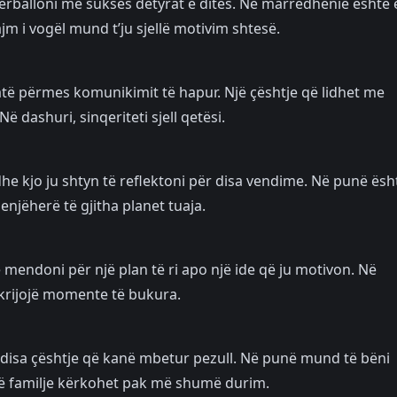
ërballoni me sukses detyrat e ditës. Në marrëdhënie është 
jm i vogël mund t’ju sjellë motivim shtesë.
të përmes komunikimit të hapur. Një çështje që lidhet me
 dashuri, sinqeriteti sjell qetësi.
e kjo ju shtyn të reflektoni për disa vendime. Në punë ësh
njëherë të gjitha planet tuaja.
ë mendoni për një plan të ri apo një ide që ju motivon. Në
krijojë momente të bukura.
ni disa çështje që kanë mbetur pezull. Në punë mund të bëni
 Në familje kërkohet pak më shumë durim.