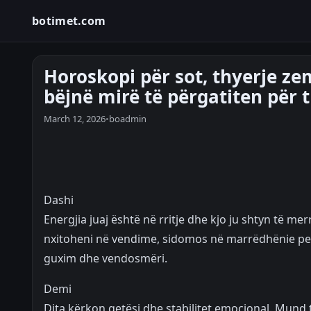
botimet.com
Horoskopi për sot, thyerje ze
bëjnë mirë të përgatiten për t
March 12, 2026
•
boadmin
Dashi
Energjia juaj është në rritje dhe kjo ju shtyn të me
nxitoheni në vendime, sidomos në marrëdhënie pe
guxim dhe vendosmëri.
Demi
Dita kërkon qetësi dhe stabilitet emocional. Mund