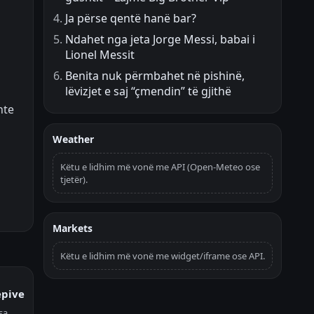
Ja përse qentë hanë bar?
Ndahet nga jeta Jorge Messi, babai i
Lionel Messit
Benita nuk përmbahet në pishinë,
lëvizjet e saj “çmendin” të gjithë
nte
Weather
Këtu e lidhim më vonë me API (Open-Meteo ose
tjetër).
Markets
Këtu e lidhim më vonë me widget/iframe ose API.
ëpive
sa