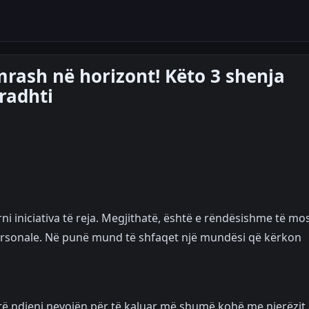
mrash në horizont! Këto 3 shenja
radhti
rrni iniciativa të reja. Megjithatë, është e rëndësishme të mo
rsonale. Në punë mund të shfaqet një mundësi që kërkon
 të ndjeni nevojën për të kaluar më shumë kohë me njerëzit