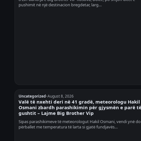
pushimit në një destinacion bregdetar, larg…
Uncategorized
•
August 8, 2026
Valë të nxehti deri në 41 gradë, meteorologu Hakil
Osmani zbardh parashikimin për gjysmën e parë t
gushtit – Lajme Big Brother Vip
Sipas parashikimeve të meteorologut Hakil Osmani, vendi ynë do
përballet me temperatura të larta si gjatë fundjavës…