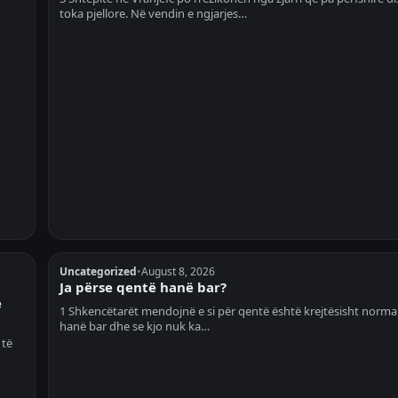
toka pjellore. Në vendin e ngjarjes…
Uncategorized
•
August 8, 2026
Ja përse qentë hanë bar?
ë
1 Shkencëtarët mendojnë e si për qentë është krejtësisht normal
hanë bar dhe se kjo nuk ka…
 të