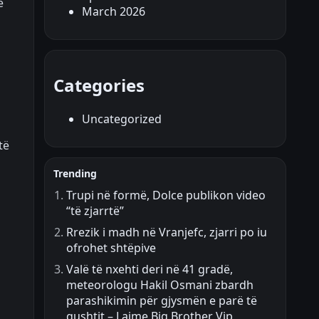
e
March 2026
Categories
Uncategorized
të
Trending
Trupi në formë, Dolce publikon video
“të zjarrtë”
Rrezik i madh në Vranjefc, zjarri po iu
ofrohet shtëpive
Valë të nxehti deri në 41 gradë,
meteorologu Hakil Osmani zbardh
parashikimin për gjysmën e parë të
gushtit – Lajme Big Brother Vip