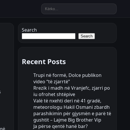
Search
Search
Recent Posts
Trupi në formë, Dolce publikon
video “të zjarrtë”
Rrezik i madh në Vranjefc, zjarri po
s
iu ofrohet shtëpive
Valë të nxehti deri në 41 gradë,
meteorologu Hakil Osmani zbardh
parashikimin për gjysmën e parë të
gushtit – Lajme Big Brother Vip
Ja përse qentë hanë bar?
 që