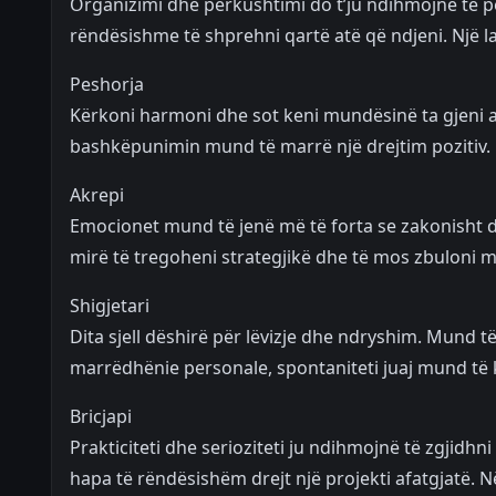
Organizimi dhe përkushtimi do t’ju ndihmojnë të p
rëndësishme të shprehni qartë atë që ndjeni. Një la
Peshorja
Kërkoni harmoni dhe sot keni mundësinë ta gjeni a
bashkëpunimin mund të marrë një drejtim pozitiv. Në
Akrepi
Emocionet mund të jenë më të forta se zakonisht dh
mirë të tregoheni strategjikë dhe të mos zbuloni me
Shigjetari
Dita sjell dëshirë për lëvizje dhe ndryshim. Mund t
marrëdhënie personale, spontaniteti juaj mund të 
Bricjapi
Prakticiteti dhe serioziteti ju ndihmojnë të zgjidh
hapa të rëndësishëm drejt një projekti afatgjatë.