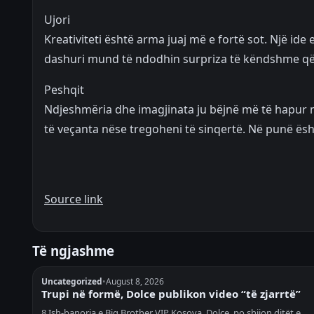
Ujori
Kreativiteti është arma juaj më e fortë sot. Një i
dashuri mund të ndodhin surpriza të këndshme që s
Peshqit
Ndjeshmëria dhe imagjinata ju bëjnë më të hapu
të veçanta nëse tregoheni të sinqertë. Në punë ësh
Source link
Të ngjashme
Uncategorized
•
August 8, 2026
Trupi në formë, Dolce publikon video “të zjarrtë”
8 Ish-banorja e Big Brother VIP Kosova, Dolce, po shijon ditët e