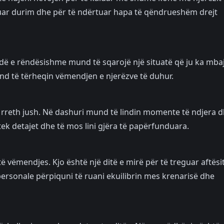
guar durim dhe për të ndërtuar hapa të qëndrueshëm drejt
edë e rëndësishme mund të sqarojë një situatë që ju ka mba
und të tërheqin vëmendjen e njerëzve të duhur.
 rreth jush. Në dashuri mund të lindin momente të ndjera 
ek detajet dhe të mos lini gjëra të papërfunduara.
ë vëmendjes. Kjo është një ditë e mirë për të treguar aftësi
personale përpiquni të ruani ekuilibrin mes krenarisë dhe