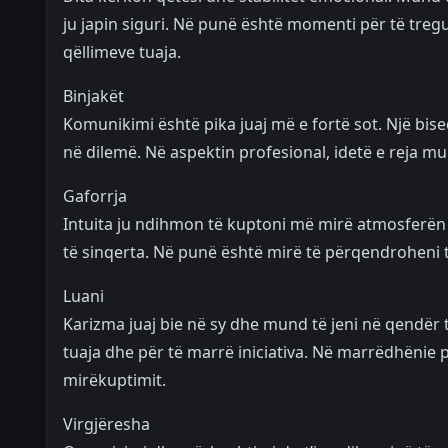
ju japin siguri. Në punë është momenti për të tre
qëllimeve tuaja.
Binjakët
Komunikimi është pika juaj më e fortë sot. Një bis
në dilemë. Në aspektin profesional, idetë e reja m
Gaforrja
Intuita ju ndihmon të kuptoni më mirë atmosferën
të sinqerta. Në punë është mirë të përqendroheni t
Luani
Karizma juaj bie në sy dhe mund të jeni në qendër t
tuaja dhe për të marrë iniciativa. Në marrëdhënie 
mirëkuptimit.
Virgjëresha