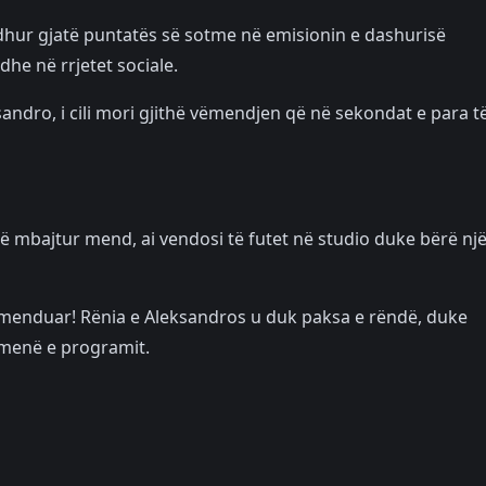
hur gjatë puntatës së sotme në emisionin e dashurisë
he në rrjetet sociale.
ksandro, i cili mori gjithë vëmendjen që në sekondat e para t
të mbajtur mend, ai vendosi të futet në studio duke bërë nj
e menduar! Rënia e Aleksandros u duk paksa e rëndë, duke
emenë e programit.