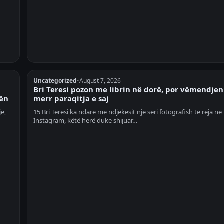
Uncategorized
•
August 7, 2026
Bri Teresi pozon me librin në dorë, por vëmendjen
lën
merr paraqitja e saj
je,
15 Bri Teresi ka ndarë me ndjekësit një seri fotografish të reja në
Instagram, këtë herë duke shijuar…