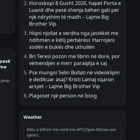
Horoskopi 8 Gusht 2026, hapet Porta e
Luanit dhe pesë shenja bëhen gati për
një ndryshim të madh – Lajme Big
Brother Vip
Hiqni njollat e verdha nga jastëkët me
ndihmën e këtij përbërësi: Harrojeni
sodën e bukës dhe uthullën
Bri Teresi pozon me librin në dorë, por
 pesë
vëmendjen e merr paraqitja e saj
jme
Pse mungoi Selin Bollati në videoklipin
e dedikuar asaj? Kristi Lamaj sqaron
kulmin
arsyet – Lajme Big Brother Vip
Plagoset një person në Istog
Weather
Këtu e lidhim më vonë me API (Open-Meteo ose
tjetër).