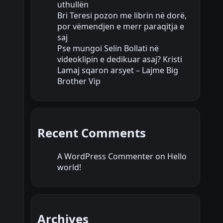
uthullën
Bri Teresi pozon me librin në dorë,
por vëmendjen e merr paraqitja e
saj
Pse mungoi Selin Bollati në
videoklipin e dedikuar asaj? Kristi
Lamaj sqaron arsyet – Lajme Big
Brother Vip
Recent Comments
A WordPress Commenter
on
Hello
world!
Archives