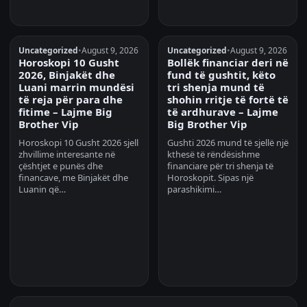
Uncategorized
•
August 9, 2026
Uncategorized
•
August 9, 2026
Horoskopi 10 Gusht
Bollëk financiar deri në
2026, Binjakët dhe
fund të gushtit, këto
Luani marrin mundësi
tri shenja mund të
të reja për para dhe
shohin rritje të fortë të
fitime – Lajme Big
të ardhurave – Lajme
Brother Vip
Big Brother Vip
Horoskopi 10 Gusht 2026 sjell
Gushti 2026 mund të sjellë një
zhvillime interesante në
kthesë të rëndësishme
çështjet e punës dhe
financiare për tri shenja të
financave, me Binjakët dhe
Horoskopit. Sipas një
Luanin që…
parashikimi…