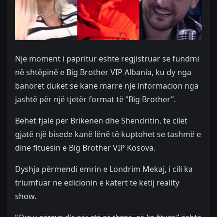
Një moment i papritur është regjistruar së fundmi
në shtëpinë e Big Brother VIP Albania, ku dy nga
banorët duket se kanë marrë një informacion nga
jashtë për një tjetër format të “Big Brother”.
Bëhet fjalë për Brikenën dhe Shëndritin, të cilët
gjatë një bisede kanë lënë të kuptohet se tashmë e
dinë fituesin e Big Brother VIP Kosova.
Dyshja përmendi emrin e Londrim Mekaj, i cili ka
triumfuar në edicionin e katërt të këtij reality
show.