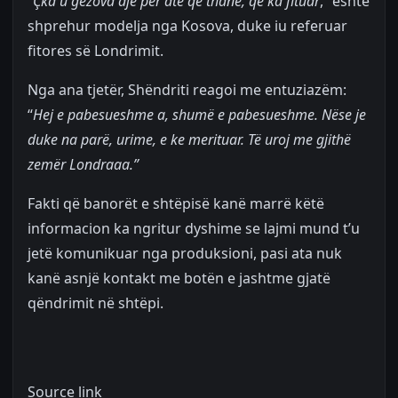
“
Çka u gëzova dje për atë që thanë, që ka fituar
,” është
shprehur modelja nga Kosova, duke iu referuar
fitores së Londrimit.
Nga ana tjetër, Shëndriti reagoi me entuziazëm:
“
Hej e pabesueshme a, shumë e pabesueshme. Nëse je
duke na parë, urime, e ke merituar. Të uroj me gjithë
zemër Londraaa.”
Fakti që banorët e shtëpisë kanë marrë këtë
informacion ka ngritur dyshime se lajmi mund t’u
jetë komunikuar nga produksioni, pasi ata nuk
kanë asnjë kontakt me botën e jashtme gjatë
qëndrimit në shtëpi.
Source link