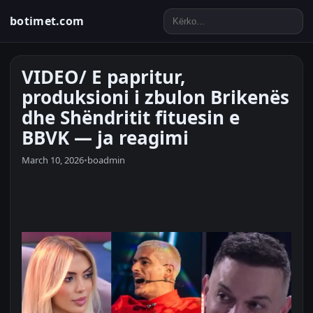
botimet.com
VIDEO/ E papritur,
produksioni i zbulon Brikenës
dhe Shëndritit fituesin e
BBVK — ja reagimi
March 10, 2026
•
boadmin