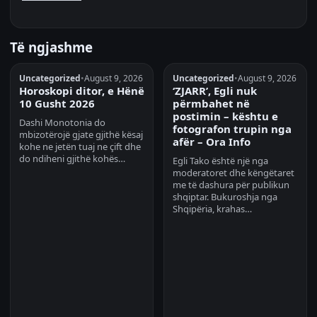
Të ngjashme
Uncategorized
•
August 9, 2026
Uncategorized
•
August 9, 2026
Horoskopi ditor, e Hënë
‘ZJARR’, Egli nuk
10 Gusht 2026
përmbahet në
postimin – kështu e
Dashi Monotonia do
fotografon trupin nga
mbizotërojë gjate gjithë kësaj
afër – Ora Info
kohe ne jetën tuaj ne çift dhe
do ndiheni gjithë kohës…
Egli Tako është një nga
moderatoret dhe këngëtaret
me të dashura për publikun
shqiptar. Bukuroshja nga
Shqipëria, krahas…