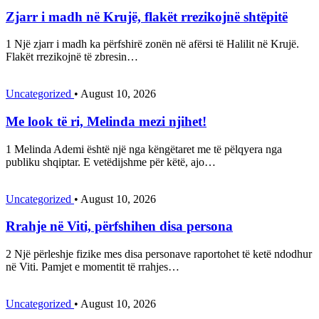
Zjarr i madh në Krujë, flakët rrezikojnë shtëpitë
1 Një zjarr i madh ka përfshirë zonën në afërsi të Halilit në Krujë.
Flakët rrezikojnë të zbresin…
Uncategorized
•
August 10, 2026
Me look të ri, Melinda mezi njihet!
1 Melinda Ademi është një nga këngëtaret me të pëlqyera nga
publiku shqiptar. E vetëdijshme për këtë, ajo…
Uncategorized
•
August 10, 2026
Rrahje në Viti, përfshihen disa persona
2 Një përleshje fizike mes disa personave raportohet të ketë ndodhur
në Viti. Pamjet e momentit të rrahjes…
Uncategorized
•
August 10, 2026