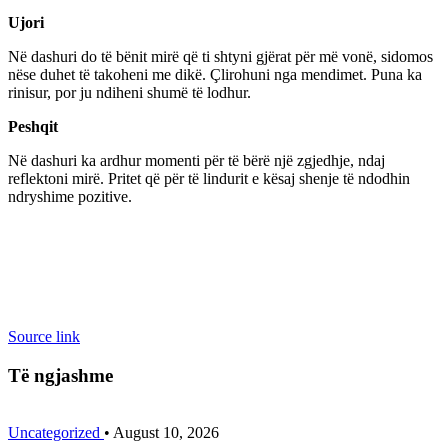
Ujori
Në dashuri do të bënit mirë që ti shtyni gjërat për më vonë, sidomos
nëse duhet të takoheni me dikë. Çlirohuni nga mendimet. Puna ka
rinisur, por ju ndiheni shumë të lodhur.
Peshqit
Në dashuri ka ardhur momenti për të bërë një zgjedhje, ndaj
reflektoni mirë. Pritet që për të lindurit e kësaj shenje të ndodhin
ndryshime pozitive.
Source link
Të ngjashme
Uncategorized
•
August 10, 2026