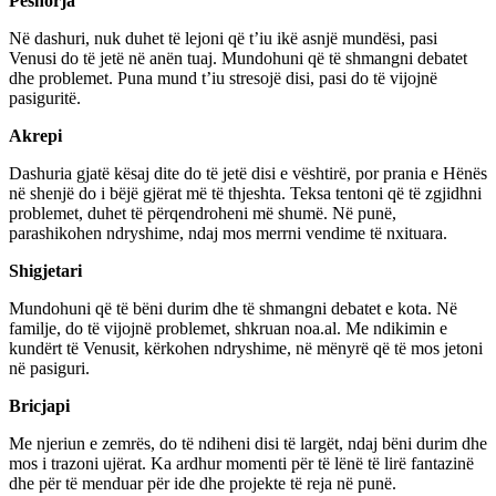
Peshorja
Në dashuri, nuk duhet të lejoni që t’iu ikë asnjë mundësi, pasi
Venusi do të jetë në anën tuaj. Mundohuni që të shmangni debatet
dhe problemet. Puna mund t’iu stresojë disi, pasi do të vijojnë
pasiguritë.
Akrepi
Dashuria gjatë kësaj dite do të jetë disi e vështirë, por prania e Hënës
në shenjë do i bëjë gjërat më të thjeshta. Teksa tentoni që të zgjidhni
problemet, duhet të përqendroheni më shumë. Në punë,
parashikohen ndryshime, ndaj mos merrni vendime të nxituara.
Shigjetari
Mundohuni që të bëni durim dhe të shmangni debatet e kota. Në
familje, do të vijojnë problemet, shkruan noa.al. Me ndikimin e
kundërt të Venusit, kërkohen ndryshime, në mënyrë që të mos jetoni
në pasiguri.
Bricjapi
Me njeriun e zemrës, do të ndiheni disi të largët, ndaj bëni durim dhe
mos i trazoni ujërat. Ka ardhur momenti për të lënë të lirë fantazinë
dhe për të menduar për ide dhe projekte të reja në punë.