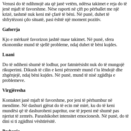
Venusi do të ndihmojë ata që janë vetëm, ndërsa takimet e reja do të
jenë mjaft të favorshme. Nëse raporti në çift po përballet me një
krizë, tashmë nuk keni më çfarë të bëni. Në punë, duhet të
shfrytëzoni çdo situatë, pasi është një moment pozitiv.
Gaforrja
Kjo e mërkurë favorizon jashtë mase takimet. Në punë, sfera
ekonomike mund të sjellë probleme, ndaj duhet të bëni kujdes.
Luani
Do të ndiheni shumë të lodhur, por fatmirësisht nuk do të mungojë
rikuperimi. Dikush të cilin e keni përzemër mund t’iu lëndojë dhe
zhgënjejë, ndaj bëni kujdes. Në punë, mund të nisë zgjidhja e
problemeve.
Virgjëresha
Kontaktet janë mjaft të favorshme, por jeni të përhumbur në
mendime. Në dashuri gjërat do të ecin më mirë, ku do të keni
mundësi që të dashuroheni papritur, ose të jepeni më shumë pas
njeriut të zemrës. Parashikohet intensitet emocionesh. Në punë, do të
dini si ti zgjidhni vështirësitë.