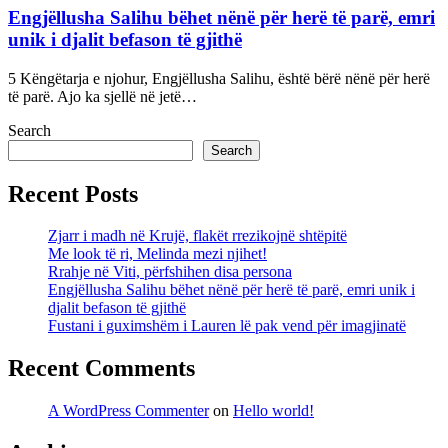
Engjëllusha Salihu bëhet nënë për herë të parë, emri
unik i djalit befason të gjithë
5 Këngëtarja e njohur, Engjëllusha Salihu, është bërë nënë për herë
të parë. Ajo ka sjellë në jetë…
Search
Search
Recent Posts
Zjarr i madh në Krujë, flakët rrezikojnë shtëpitë
Me look të ri, Melinda mezi njihet!
Rrahje në Viti, përfshihen disa persona
Engjëllusha Salihu bëhet nënë për herë të parë, emri unik i
djalit befason të gjithë
Fustani i guximshëm i Lauren lë pak vend për imagjinatë
Recent Comments
A WordPress Commenter
on
Hello world!