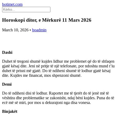
botimet.com
Horoskopi ditor, e Mërkurë 11 Mars 2026
March 10, 2026
•
boadmin
Dashi
Duhet të tregoni shumë kujdes lidhur me problemet që do të shfaqen
gjatë kësaj dite. Jeni në pritje të një telefonate, por ndoshta mund t’iu
duhet të prisni më gjatë. Do të ndiheni shumë të lodhur gjatë kësaj
dite. Kujdes me financat, mos shpenzoni shumë.
Demi
Do të ndiheni disi të lodhur. Raportet me të tjerët do të jenë më të
vështira dhe problematike se zakonisht, ndaj bëni kujdes. Puna do të
ecë më së miri, por mos u dekurajoni nga disa vonesa.
Binjakët