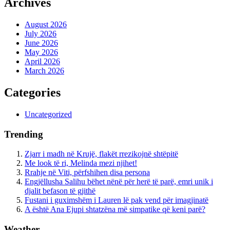
Archives
August 2026
July 2026
June 2026
May 2026
April 2026
March 2026
Categories
Uncategorized
Trending
Zjarr i madh në Krujë, flakët rrezikojnë shtëpitë
Me look të ri, Melinda mezi njihet!
Rrahje në Viti, përfshihen disa persona
Engjëllusha Salihu bëhet nënë për herë të parë, emri unik i
djalit befason të gjithë
Fustani i guximshëm i Lauren lë pak vend për imagjinatë
A është Ana Ejupi shtatzëna më simpatike që keni parë?
Weather