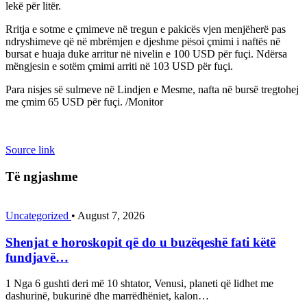
lekë për litër.
Rritja e sotme e çmimeve në tregun e pakicës vjen menjëherë pas
ndryshimeve që në mbrëmjen e djeshme pësoi çmimi i naftës në
bursat e huaja duke arritur në nivelin e 100 USD për fuçi. Ndërsa
mëngjesin e sotëm çmimi arriti në 103 USD për fuçi.
Para nisjes së sulmeve në Lindjen e Mesme, nafta në bursë tregtohej
me çmim 65 USD për fuçi. /Monitor
Source link
Të ngjashme
Uncategorized
•
August 7, 2026
Shenjat e horoskopit që do u buzëqeshë fati këtë
fundjavë…
1 Nga 6 gushti deri më 10 shtator, Venusi, planeti që lidhet me
dashurinë, bukurinë dhe marrëdhëniet, kalon…