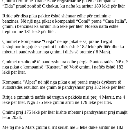
Çmimi i rritur në Tiranë është regjistruar në pikën e kompanisë
“Elda” pranë zonë së Oxhakut, ku nafta ka arritur 189 lekë për litër.
Rritje për disa pika pakice është shënuar edhe për çmimin e
benzinës. Në një nga pikat e kompanisë “Coral” pranë “Casa Italia”,
çmimi i benzinës ka arritur 186 lekë për litër. Ndërsa nafta është
tregtuar me 181 lekë për litër.
Çmimet e kompanisë “Gega” në një pikat e saj pranë Tregut
Ushqimor tregojnë se çmimi i naftës është 182 lekë për litër dhe ka
mbetur i pandryshuar nga çmimi i ditës së premte ( 6 Mars).
Çmimet rezultojnë të pandryshuara edhe përgjatë autostradës. Në një
nga pikat e kompanisë “Kastrati” në Vorë çmimi i naftës është 182
lekë për litër.
Kompania “Alpet” në një nga pikat e saj pranë rrugës dytësore të
autostradës rezulton me çmim të pandryshuar prej 182 lekë për litër.
Rritja e çmimit të naftës në tregun e pakicës nisi prej 4 Marsit, me 4
lekë për litër. Nga 175 lekë çmimi arriti në 179 lekë për litër.
Çmimi prej 175 lekë për litër kishte mbetur i pandryshuar prej muajit
tetor 2024.
Me tej më 6 Mars çmimi u rrit sërish me 3 lekë duke arritur në 182