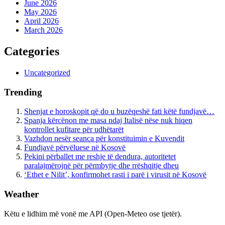
June 2026
May 2026
April 2026
March 2026
Categories
Uncategorized
Trending
Shenjat e horoskopit që do u buzëqeshë fati këtë fundjavë…
Spanja kërcënon me masa ndaj Italisë nëse nuk hiqen
kontrollet kufitare për udhëtarët
Vazhdon nesër seanca për konstituimin e Kuvendit
Fundjavë përvëluese në Kosovë
Pekini përballet me reshje të dendura, autoritetet
paralajmërojnë për përmbytje dhe rrëshqitje dheu
‘Ethet e Nilit’, konfirmohet rasti i parë i virusit në Kosovë
Weather
Këtu e lidhim më vonë me API (Open-Meteo ose tjetër).