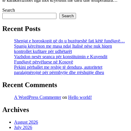
të karakterizohet nga mot kryesisht me diell dhe temperatura…
Search
Search
Recent Posts
Shenjat e horoskopit që do u buzëqeshë fati këtë fundjavë…
Spanja kërcënon me masa ndaj Italisë nëse nuk hiqen
kontrollet kufitare për udhëtarët
Vazhdon nesër seanca për konstituimin e Kuvendit
Fundjavë përvëluese në Kosovë
Pekini përballet me reshje të dendura, autoritetet
paralajmërojnë për përmbytje dhe rrëshqitje dheu
Recent Comments
A WordPress Commenter
on
Hello world!
Archives
August 2026
July 2026