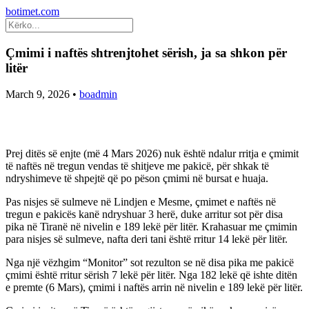
botimet.com
Çmimi i naftës shtrenjtohet sërish, ja sa shkon për
litër
March 9, 2026
•
boadmin
Prej ditës së enjte (më 4 Mars 2026) nuk është ndalur rritja e çmimit
të naftës në tregun vendas të shitjeve me pakicë, për shkak të
ndryshimeve të shpejtë që po pëson çmimi në bursat e huaja.
Pas nisjes së sulmeve në Lindjen e Mesme, çmimet e naftës në
tregun e pakicës kanë ndryshuar 3 herë, duke arritur sot për disa
pika në Tiranë në nivelin e 189 lekë për litër. Krahasuar me çmimin
para nisjes së sulmeve, nafta deri tani është rritur 14 lekë për litër.
Nga një vëzhgim “Monitor” sot rezulton se në disa pika me pakicë
çmimi është rritur sërish 7 lekë për litër. Nga 182 lekë që ishte ditën
e premte (6 Mars), çmimi i naftës arrin në nivelin e 189 lekë për litër.