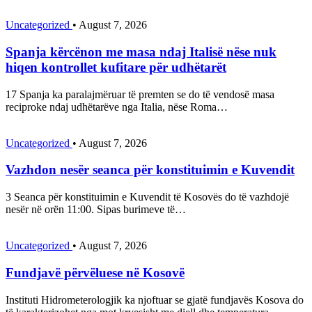
Uncategorized
•
August 7, 2026
Spanja kërcënon me masa ndaj Italisë nëse nuk
hiqen kontrollet kufitare për udhëtarët
17 Spanja ka paralajmëruar të premten se do të vendosë masa
reciproke ndaj udhëtarëve nga Italia, nëse Roma…
Uncategorized
•
August 7, 2026
Vazhdon nesër seanca për konstituimin e Kuvendit
3 Seanca për konstituimin e Kuvendit të Kosovës do të vazhdojë
nesër në orën 11:00. Sipas burimeve të…
Uncategorized
•
August 7, 2026
Fundjavë përvëluese në Kosovë
Instituti Hidrometerologjik ka njoftuar se gjatë fundjavës Kosova do