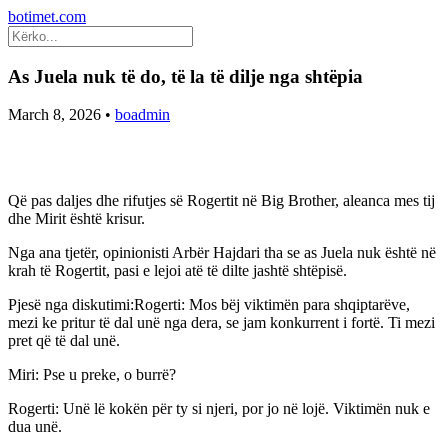
botimet.com
As Juela nuk të do, të la të dilje nga shtëpia
March 8, 2026
•
boadmin
Që pas daljes dhe rifutjes së Rogertit në Big Brother, aleanca mes tij
dhe Mirit është krisur.
Nga ana tjetër, opinionisti Arbër Hajdari tha se as Juela nuk është në
krah të Rogertit, pasi e lejoi atë të dilte jashtë shtëpisë.
Pjesë nga diskutimi:Rogerti: Mos bëj viktimën para shqiptarëve,
mezi ke pritur të dal unë nga dera, se jam konkurrent i fortë. Ti mezi
pret që të dal unë.
Miri: Pse u preke, o burrë?
Rogerti: Unë lë kokën për ty si njeri, por jo në lojë. Viktimën nuk e
dua unë.