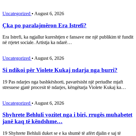
Uncategorized
•
August 6, 2026
Çka po paralajmëron Era Istrefi?
Era Istrefi, ka ngjallur kureshtjen e fansave me një publikim të fundit
në rrjetet sociale. Artistja ka ndarë…
Uncategorized
•
August 6, 2026
Si ndikoi për Violete Kukaj ndarja nga burri?
19 Pas ndarjes nga bashkëshorti, pavarësisht një periudhe mjaft
stresuese gjatë procesit të ndarjes, këngëtarja Violete Kukaj ka…
Uncategorized
•
August 6, 2026
Shyhrete Behluli vozitet nga i biri, rrugës muhabetet
janë kaq të këndshme…
19 Shyhrete Behluli duket se e ka shumë të afërt djalin e saj të