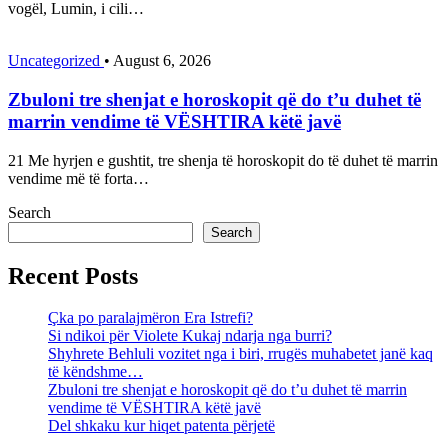
vogël, Lumin, i cili…
Uncategorized
•
August 6, 2026
Zbuloni tre shenjat e horoskopit që do t’u duhet të
marrin vendime të VËSHTIRA këtë javë
21 Me hyrjen e gushtit, tre shenja të horoskopit do të duhet të marrin
vendime më të forta…
Search
Search
Recent Posts
Çka po paralajmëron Era Istrefi?
Si ndikoi për Violete Kukaj ndarja nga burri?
Shyhrete Behluli vozitet nga i biri, rrugës muhabetet janë kaq
të këndshme…
Zbuloni tre shenjat e horoskopit që do t’u duhet të marrin
vendime të VËSHTIRA këtë javë
Del shkaku kur hiqet patenta përjetë