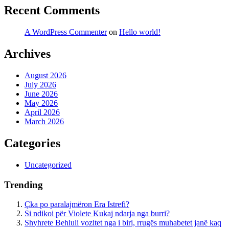
Recent Comments
A WordPress Commenter
on
Hello world!
Archives
August 2026
July 2026
June 2026
May 2026
April 2026
March 2026
Categories
Uncategorized
Trending
Çka po paralajmëron Era Istrefi?
Si ndikoi për Violete Kukaj ndarja nga burri?
Shyhrete Behluli vozitet nga i biri, rrugës muhabetet janë kaq