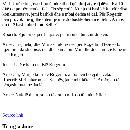
Miri: Unë e tregova shumë mirë dhe i qëndroj atyre fjalëve. Ka 10
ditë që po përmendet fjala “besëprerë”. Kur jemi bashkë kundër disa
konkurrentëve, jemi bashkë dhe e mbaj derisa të dal. Për Rogertin,
bën provokime gjithë ditën që unë do bashkohem me Selin. A mos
do ti të bashkohesh me Selin?
Rogerti: Kjo pritet për t’u parë, për momentin kam Juelën.
Arbër: Ti (Juela) dhe Miri as nuk lëvizët për Rogertin. Nëse e do
njëri brenda shtëpisë, del dhe e ndalon. Miri dhe Juela nuk e kanë në
listë Rogertin.
Juela: Unë e kam në listë Rogertin.
Arbër: Ti, Miri, e ke frikë Rogertin, ai po bën betejat e veta.
Rogerti: Miri mbaron pas Selinës, janë mix këta. Ti, Arbër, do të na
përçash mua me Juelën.
Arbër: Nuk të duan, se po të donin nuk do të linin të ikje.
Source link
Të ngjashme