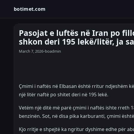
botimet.com
Pasojat e luftës në Iran po fi
shkon deri 195 lekë/litër, ja 
March 7, 2026
•
boadmin
Çmimi i naftës në Elbasan është rritur ndjeshëm kë
një litër naftë po shitet deri në 195 lekë.
Vetëm një ditë më parë çmimi i naftës ishte rreth 18
benzinën. Sot, në disa pika karburanti, çmimi është 
Kjo rritje e shpejtë ka ngritur dyshime edhe për a