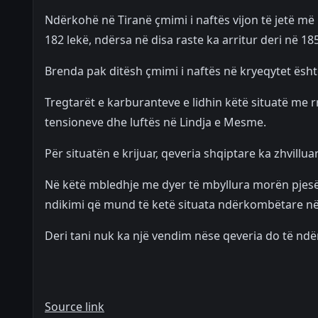
Ndërkohë në Tiranë çmimi i naftës vijon të jetë më i
182 lekë, ndërsa në disa raste ka arritur deri në 185
Brenda pak ditësh çmimi i naftës në kryeqytet është
Tregtarët e karburanteve e lidhin këtë situatë me 
tensioneve dhe luftës në Lindja e Mesme.
Për situatën e krijuar, qeveria shqiptare ka zhvil
Në këtë mbledhje me dyer të mbyllura morën pjesë 
ndikimi që mund të ketë situata ndërkombëtare në
Deri tani nuk ka një vendim nëse qeveria do të nd
Source link