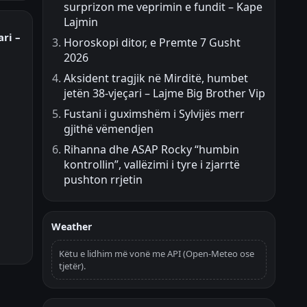
surprizon me veprimin e fundit – Kape
Lajmin
ri –
Horoskopi ditor, e Premte 7 Gusht
2026
Aksident tragjik në Mirditë, humbet
jetën 38-vjeçari – Lajme Big Brother Vip
Fustani i guximshëm i Sylvijës merr
gjithë vëmendjen
Rihanna dhe ASAP Rocky “humbin
kontrollin”, vallëzimi i tyre i zjarrtë
pushton rrjetin
Weather
Këtu e lidhim më vonë me API (Open-Meteo ose
tjetër).