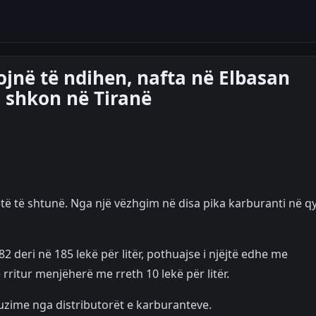
llojnë të ndihen, nafta në Elbasan
sa shkon në Tiranë
të të shtunë. Nga një vëzhgim në disa pika karburanti në qy
2 deri në 185 lekë për litër, pothuajse i njëjtë edhe me
rritur menjëherë me rreth 10 lekë për litër.
buzime nga distributorët e karburanteve.