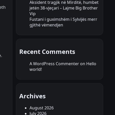
Aksident tragjik në Mirditë, humbet
reth
jetën 38-vjeçari – Lajme Big Brother
Vip
Fustani i guximshëm i Sylvijës merr
gjithë vëmendjen
Recent Comments
e.
A WordPress Commenter
on
Hello
world!
Archives
August 2026
July 2026