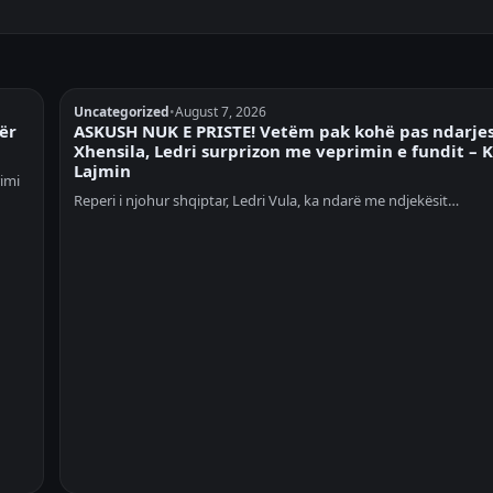
Uncategorized
•
August 7, 2026
për
ASKUSH NUK E PRISTE! Vetëm pak kohë pas ndarje
Xhensila, Ledri surprizon me veprimin e fundit – 
Lajmin
rimi
Reperi i njohur shqiptar, Ledri Vula, ka ndarë me ndjekësit…