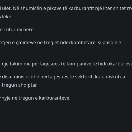
 ulët. Në shumicën e pikave të karburantit një litër shitet r
 lekë.
 rritur dy herë.
rritjen e çmimeve në tregjet ndërkombëtare, si pasojë e
luar një takim me përfaqësues të kompanive të hidrokarburev
disa ministri dhe përfaqësues të sektorit, ku u diskutua
 tregun shqiptar.
ërhyjë në tregun e karburanteve.