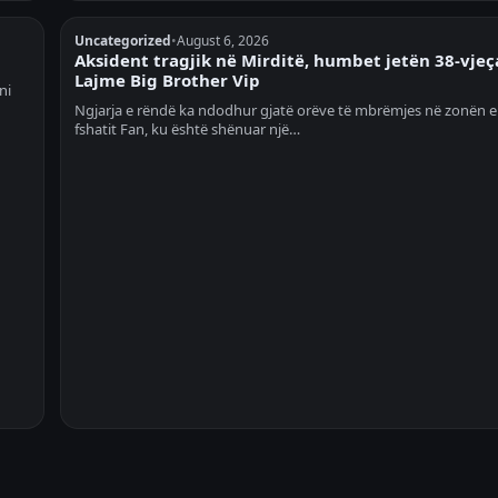
Uncategorized
•
August 6, 2026
Aksident tragjik në Mirditë, humbet jetën 38-vjeça
Lajme Big Brother Vip
ni
Ngjarja e rëndë ka ndodhur gjatë orëve të mbrëmjes në zonën e
fshatit Fan, ku është shënuar një…