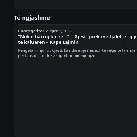
Të ngjashme
Uncategorized
•
August 7, 2026
“Nuk e harroj kurrë…” – Gjesti prek me fjalët e tij 
të kaluarën – Kape Lajmin
Këngëtari i njohur, Gjesti, ka ndarë një mesazh të veçantë falënde
për fansat e tij, duke shprehur mirënjohjen…