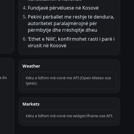
Fundjavë përvëluese në Kosovë
Pekini përballet me reshje të dendura,
autoritetet paralajmërojnë për
përmbytje dhe rrëshqitje dheu
‘Ethet e Nilit’, konfirmohet rasti i parë i
virusit në Kosovë
Weather
a do
Këtu e lidhim më vonë me API (Open-Meteo ose
tjetër).
Markets
Këtu e lidhim më vonë me widget/iframe ose API.