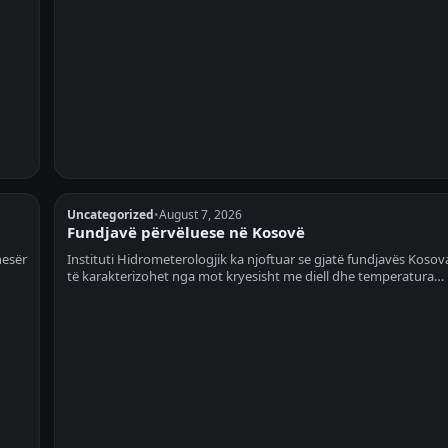
Uncategorized
•
August 7, 2026
Fundjavë përvëluese në Kosovë
nesër
Instituti Hidrometerologjik ka njoftuar se gjatë fundjavës Kosov
të karakterizohet nga mot kryesisht me diell dhe temperatura…