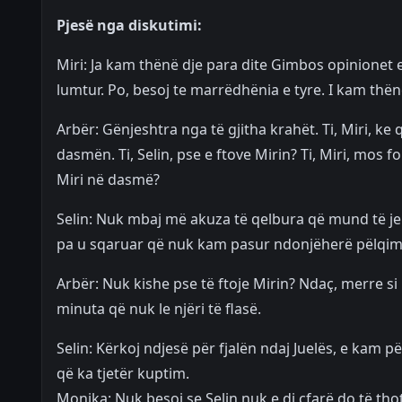
Pjesë nga diskutimi:
Miri: Ja kam thënë dje para dite Gimbos opinionet e 
lumtur. Po, besoj te marrëdhënia e tyre. I kam thënë
Arbër: Gënjeshtra nga të gjitha krahët. Ti, Miri, k
dasmën. Ti, Selin, pse e ftove Mirin? Ti, Miri, mos f
Miri në dasmë?
Selin: Nuk mbaj më akuza të qelbura që mund të j
pa u sqaruar që nuk kam pasur ndonjëherë pëlqim 
Arbër: Nuk kishe pse të ftoje Mirin? Ndaç, merre si 
minuta që nuk le njëri të flasë.
Selin: Kërkoj ndjesë për fjalën ndaj Juelës, e ka
që ka tjetër kuptim.
Monika: Nuk besoj se Selin nuk e di çfarë do të thot