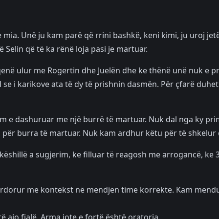
mia. Unë ju kam parë që rrini bashkë, keni kimi, ju uroj jetë
 Selin që të ka rënë loja pasi je martuar.
e qenë ulur me Rogertin dhe Juelën dhe ke thënë unë nuk e p
ol se i karikove ata të dy të prishnin dasmën. Për çfarë duhet
em e dashuruar me një burrë të martuar. Nuk dal nga ky pr
për burra të martuar. Nuk kam ardhur këtu për të shkelur
këshillë a sugjerim, ke filluar të reagosh me arrogancë, ke 
m përdorur me kontekst në mendjen time korrekte. Kam mend
ë ajo fjalë. Arma jote e fortë është oratoria.