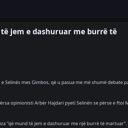
ë jem e dashuruar me burrë të
a e Selinës mes Gimbos, që u pasua me më shumë debate p
sa opinionisti Arbër Hajdari pyeti Selinën se përse e ftoi M
kuza “që mund të jem e dashuruar me një burrë të martuar”.