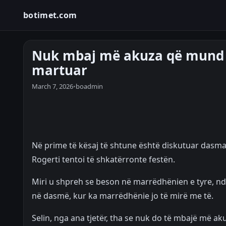
botimet.com
Nuk mbaj më akuza që mund t
martuar
March 7, 2026
•
boadmin
Në prime të kësaj të shtune është diskutuar dasm
Rogerti tentoi të shkatërronte festën.
Miri u shpreh se beson në marrëdhënien e tyre, ndër
në dasmë, kur ka marrëdhënie jo të mirë me të.
Selin, nga ana tjetër, tha se nuk do të mbajë më a