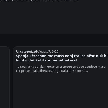
Uncategorized
•
August 7, 2026
Spanja kërcënon me masa ndaj Italisë nëse nuk h
kontrollet kufitare për udhëtarët
17 Spanja ka paralajmëruar të premten se do të vendosë masa
reciproke ndaj udhëtarëve nga Italia, nëse Roma…