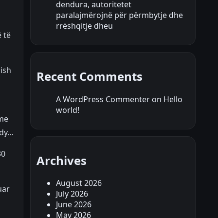
dendura, autoritetet
paralajmërojnë për përmbytje dhe
rrëshqitje dheu
 të
rish
Recent Comments
A WordPress Commenter
on
Hello
world!
ime
 dy…
30
Archives
August 2026
uar
July 2026
June 2026
May 2026