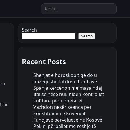
Search
Search
Recent Posts
Shenjat e horoskopit që do u
buzëqeshë fati këtë fundjavë…
asi
Spanja kërcënon me masa ndaj
Italisë nëse nuk hiqen kontrollet
kufitare për udhëtarët
irin
Vazhdon nesër seanca për
konstituimin e Kuvendit
Fundjavë përvëluese në Kosovë
Pekini përballet me reshje të